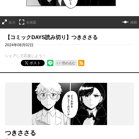
拡大
全画面
移動
【コミックDAYS読み切り】つきささる
2024年08月02日
シェアして応援しよう！
RSSフィード
ポスト
埋め込む
つきささる