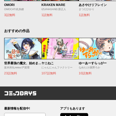
OMORI
KRAKEN MARE
あさやけリフレイン
OMOCAT/此糸縫
IZU/HAGANE/原正人
まつだひかり
3話無料
1話無料
1話無料
おすすめの作品
世界最強の魔女、始めました ～私だけ『攻略サイト』を見れる世界で自由に生きます～
ヤニねこ
ゆーあーすらっがー
坂木持丸/riritto/戸賀環
にゃんにゃんファクトリー
なめたけ/真野ろか
23話無料
107話無料
10話無料
コミックDAYS
最新情報を配信中!
アプリもあります
編集部ブログ