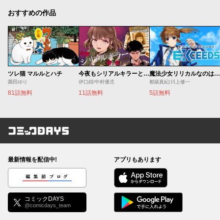
おすすめの作品
ツレ猫 マルルとハチ
今夜もシリアルキラーと待ち合わせ
魔法少女リリカルなのは EXCEEDS
園田ゆり
伊口紺/中村優児
都築真紀/川上修一
81話無料
11話無料
5話無料
コミックDAYS
最新情報を配信中!
アプリもあります
編集部ブログ
コミックDAYS
@comicdays_team