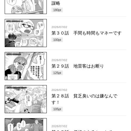
謀略
180
pt
2026/07/02
第３０話 手間も時間もマネーです
100
pt
2026/07/02
第２９話 地雷客はお断り
125
pt
2026/07/02
第２８話 貧乏臭いのは嫌なんで
す！
105
pt
2026/07/02