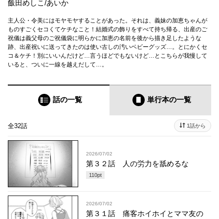
飯田めしこ
/
あいか
主人公・令美にはモヤモヤすることがあった。それは、義妹の加恵ちゃんが
ものすごくセコくてケチなこと！結婚式の飾りをすべて持ち帰る、出産のご
祝儀は義父母のご祝儀袋に明らかに加恵の名前を後から描き足したような
跡、出産祝いに送ってきたのは使い古しの汚いベビーグッズ…。とにかくセ
コ＆ケチ！別にいいんだけど…言うほどでもないけど…とこちらが我慢して
いると、ついに一線を越えだして…。
話の一覧
単行本
の一覧
全32話
1話から
2026/07/02
第３２話 人の労力を舐めるな
110
pt
2026/07/02
第３１話 痛客ホイホイとママ友の