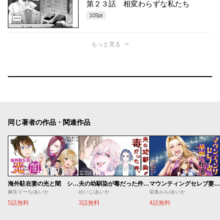
第２３話 相変わらずな私たち
105
pt
もっと見る
同じ著者の作品・関連作品
海外駐在妻の光と闇 シタ妻とサレ妻とサレかけた妻
夫の幼馴染が毒だった件。ーあなたの夫、返してくださいー
マウンティングセレブ妻の華麗なる転落
麻生りーち/あいか
ゆいじ/あいか
栄条ルル/あいか
5話無料
3話無料
4話無料