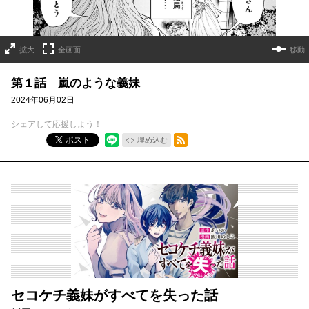
拡大
全画面
移動
第１話 嵐のような義妹
2024年06月02日
シェアして応援しよう！
RSSフィード
ポスト
埋め込む
セコケチ義妹がすべてを失った話