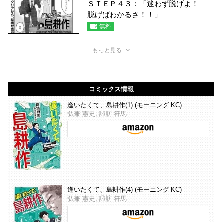
ＳＴＥＰ４３：「迷わず脱げよ！
脱げばわかるさ！！」
無料
もっと見る
コミックス情報
逢いたくて、島耕作(1) (モーニング KC)
弘兼 憲史, 諏訪 符馬
逢いたくて、島耕作(4) (モーニング KC)
弘兼 憲史, 諏訪 符馬