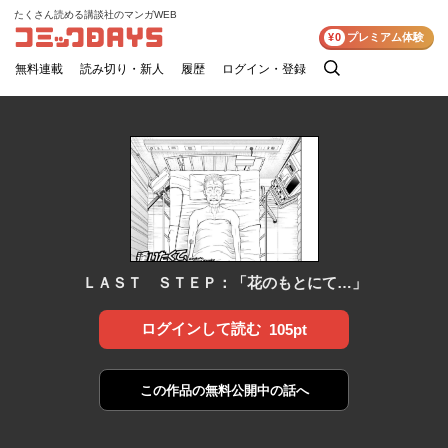
たくさん読める講談社のマンガWEB
コミックDAYS
¥0
プレミアム体験
無料連載
読み切り・新人
履歴
ログイン・登録
検
索
ＬＡＳＴ ＳＴＥＰ：「花のもとにて…」
ログインして読む
105pt
この作品の
無料公開中の話へ