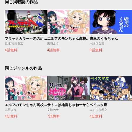
同じ掲載誌の作品
ブラックカラー～悪の組織をマネジメント～
エルフのモンちゃん高校生!!
虐幸のくるちゃん
原理/福田泰宏
志羽よう
木陰ひな田
4話無料
4話無料
8話無料
同じジャンルの作品
エルフのモンちゃん高校生!!
サトコは地雷じゃねーから
ベイスタ座
志羽よう
文玲カナ
みずしな孝之
4話無料
7話無料
4話無料