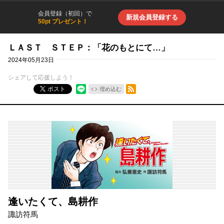
会員登録（初回）で
新規会員登録する
50pt プレゼント！
ＬＡＳＴ ＳＴＥＰ：「花のもとにて…」
2024年05月23日
シェアして応援しよう！
RSSフィード
ポスト
埋め込む
逢いたくて、島耕作
諏訪符馬