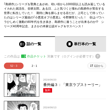
｢島耕作｣シリーズを聖典とあがめ、幼い頃から1000回以上も読み返している
イカれた就活生、谷耕太郎。ある日、ふと気づくと憧れの島耕作が実在する
世界に転生していた！ 期待に胸を膨らませる谷だが、上司として待ってい
たのはシリーズ最凶の｢小悪党オブ小悪党｣、今野輝常だった！ 谷はパワハ
ラひしめく激動の80年代を生き抜き、島耕作に逢うことが出来るのか!? シ
リーズ40周年記念、まさかの本家公認ギャグ＆サスペンス！
話の一覧
単行本
の一覧
この作品は
作品チケット
対象です（ログインが必要です）
52 - 3
2 - 1
1話から
2024/06/20
番外編３：「東京ラブストーリー」
無料
2024/06/13