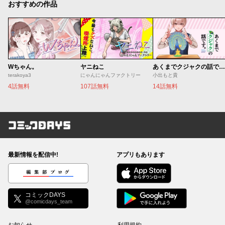
おすすめの作品
Wちゃん。
ヤニねこ
あくまでクジャクの話です。
terakoya3
にゃんにゃんファクトリー
小出もと貴
4話無料
107話無料
14話無料
コミックDAYS
最新情報を配信中!
アプリもあります
編集部ブログ
コミックDAYS
@comicdays_team
お知らせ
利用規約