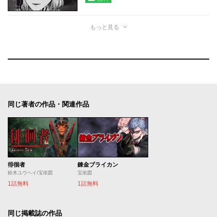
もっと見る
同じ著者の作品・関連作品
徘徊者
錬金ブライカン
鈴木ユウヘイ/宝依図
宝依図
1話無料
1話無料
同じ掲載誌の作品