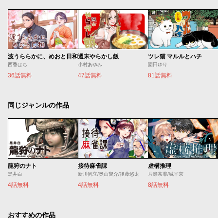
波うららかに、めおと日和
週末やらかし飯
ツレ猫 マルルとハチ
西香はち
小村あゆみ
園田ゆり
36話無料
47話無料
81話無料
同じジャンルの作品
龍狩のナト
接待麻雀課
虚構推理
黒井白
新川帆立/奥山響介/後藤悠太
片瀬茶柴/城平京
4話無料
4話無料
8話無料
おすすめの作品