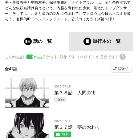
手・星喰右手と星喰左手。探偵事務所「ナイトアウル」は、金と条件次第で
どんな依頼も請け負うという。内臓を奪われた少女、消えたトップダンサ
ー、そして……。金と暴力の気配に包まれて、フクロウは今日もネズミを喰
らう。名探偵IP「ハンドレッドノート」公式コミカライズ第２弾！
話の一覧
単行本
の一覧
この作品は
作品チケット
対象です（ログインが必要です）
全41話
1話から
2025/07/18
第３８話 人間の街
100
pt
2025/07/11
第３７話 夢のおわり
無料