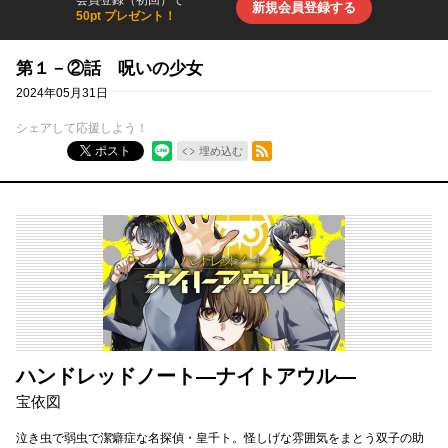
会員登録（初回）で
新規会員登録する
50pt プレゼント！
第１－②話 呪いの少女
2024年05月31日
シェアして応援しよう！
RSSフィード
ポスト
埋め込む
ハンドレッドノート―ナイトアウル―
宝依図
泣き虫で弱虫で潔癖症な名探偵・皇千ト。怪しげな雰囲気をまとう双子の助