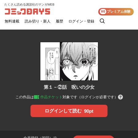
たくさん読める講談社のマンガWEB
コミックDAYS
¥0
プレミアム体験
無料連載
読み切り・新人
履歴
ログイン・登録
検
索
第１－②話 呪いの少女
この作品は
作品チケット
対象です（ログインが必要です）
ログインして読む
90pt