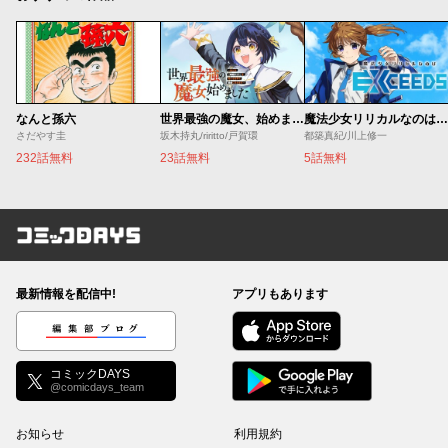
なんと孫六
世界最強の魔女、始めました ～私だけ『攻略サイト』を見れる世界で自由に生きます～
魔法少女リリカルなのは EXCEEDS
さだやす圭
坂木持丸/riritto/戸賀環
都築真紀/川上修一
232話無料
23話無料
5話無料
コミックDAYS
最新情報を配信中!
アプリもあります
編集部ブログ
コミックDAYS
@comicdays_team
お知らせ
利用規約