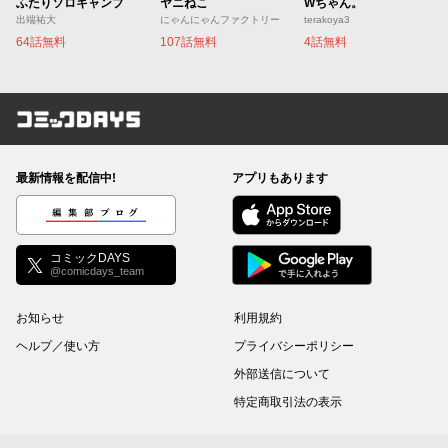
ふたりソロキャンプ
ヤニねこ
Wちゃん。
出端祐大
にゃんにゃんファクトリー
terakoya3
64話無料
107話無料
4話無料
コミックDAYS
最新情報を配信中!
アプリもあります
編集部ブログ
コミックDAYS
@comicdays_team
お知らせ
利用規約
ヘルプ／使い方
プライバシーポリシー
外部送信について
特定商取引法の表示