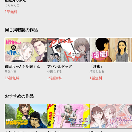
座敷おっさん
ふらみんこ
1話無料
同じ掲載誌の作品
織田ちゃんと明智くん
アパレルドッグ
「壇蜜」
常盤ギヨ
林田もずる
清野とおる
16話無料
19話無料
1話無料
おすすめの作品