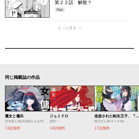
第２２話 解散？
55
pt
もっと見る
同じ掲載誌の作品
魔女と傭兵
ジュミドロ
追放された転生王子、『自動製作』スキルで領地を爆速で開拓し最強の村を作ってしまう
宮木真人/超法規的かえる/叶世べんち
瀧宏一
熊乃げん骨/ダイチ/転
13話無料
14話無料
17話無料