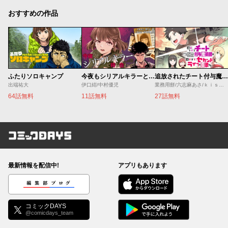
おすすめの作品
ふたりソロキャンプ
今夜もシリアルキラーと待ち合わせ
追放されたチート付与魔術師は気ままなセカンドライフを謳歌する。 ～俺は武器だけじゃなく、あらゆるものに『強化ポイント』を付与できるし、俺の意思でいつでも効果を解除できるけど、残った人たち大丈夫？～
出端祐大
伊口紺/中村優児
業務用餅/六志麻あさ/ｋｉｓｕｉ
64話無料
11話無料
27話無料
コミックDAYS
最新情報を配信中!
アプリもあります
編集部ブログ
コミックDAYS
@comicdays_team