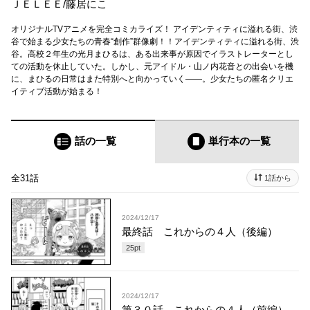
ＪＥＬＥＥ
/
藤居にこ
オリジナルTVアニメを完全コミカライズ！ アイデンティティに溢れる街、渋
谷で始まる少女たちの青春“創作”群像劇！！アイデンティティに溢れる街、渋
谷。高校２年生の光月まひるは、ある出来事が原因でイラストレーターとし
ての活動を休止していた。しかし、元アイドル・山ノ内花音との出会いを機
に、まひるの日常はまた特別へと向かっていく——。少女たちの匿名クリエ
イティブ活動が始まる！
話の一覧
単行本
の一覧
全31話
1話から
2024/12/17
最終話 これからの４人（後編）
25
pt
2024/12/17
第３０話 これからの４人（前編）