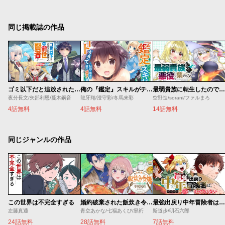
同じ掲載誌の作品
ゴミ以下だと追放された使用人、実は前世賢者です ～史上最強の賢者、世界最高峰の学園に通う～
俺の『鑑定』スキルがチートすぎて
最弱貴族に転生したので悪役たちを集めてみた
夜分長文/矢部利恩/蔓木鋼音
龍牙翔/澄守彩/冬馬来彩
空野進/sorani/ファルまろ
4話無料
4話無料
14話無料
同じジャンルの作品
この世界は不完全すぎる
婚約破棄された飯炊き令嬢の私は冷酷公爵と専属契約しました～ですが胃袋を掴んだ結果、冷たかった公爵様がどんどん優しくなっています～
最強出戻り中年冒険者は、今さら命なんてかけたくない
左藤真通
青空あかな/七福あくび/黒裄
斯道歩/明石六郎
24話無料
28話無料
7話無料