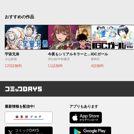
おすすめの作品
宇宙兄弟
今夜もシリアルキラーと待ち合わせ
IGCガール
小山宙哉
伊口紺/中村優児
東和広
120話無料
11話無料
4話無料
コミックDAYS
最新情報を配信中!
アプリもあります
編集部ブログ
コミックDAYS