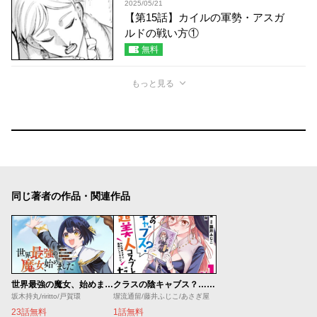
2025/05/21
【第15話】カイルの軍勢・アスガ
ルドの戦い方①
無料
もっと見る
同じ著者の作品・関連作品
世界最強の魔女、始めました ～私だけ『攻略サイト』を見れる世界で自由に生きます～
クラスの陰キャブス？…実は超美人コスプレイヤーだった。
坂木持丸/riritto/戸賀環
塀流通留/藤井ふじこ/あさぎ屋
23話無料
1話無料