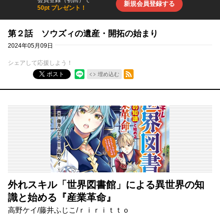
会員登録（初回）で
新規会員登録する
50pt プレゼント！
第２話 ソウズィの遺産・開拓の始まり
2024年05月09日
シェアして応援しよう！
RSSフィード
ポスト
埋め込む
外れスキル「世界図書館」による異世界の知
識と始める『産業革命』
高野ケイ
/
藤井ふじこ
/
ｒｉｒｉｔｔｏ