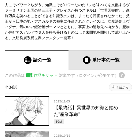
力こそパワー？ちがう、知識こそがパワーなのだ！力がすべてを支配するヴ
ァーミリオン王国の第三王子・グレイスが持つスキルは『世界図書館』。森
羅万象を調べることができる知識系の力は、まったく評価されなかった。父
王から辺境の地・アスガルドの領主に任命されたグレイスは、女魔法剣士ヴ
ィグナ、気のいい鍛冶屋ボーマンとともに、事実上の追放先へ向かう。魔物
が住むアスガルドで３人を待ち受けるものは…？未開地を開拓して成り上が
る、文明発展系異世界ファンタジー開幕！
話の一覧
単行本
の一覧
この作品は
作品チケット
対象です（ログインが必要です）
全34話
1話から
2025/11/05
【最終話】異世界の知識と始め
た"産業革命"
95
pt
2025/10/15