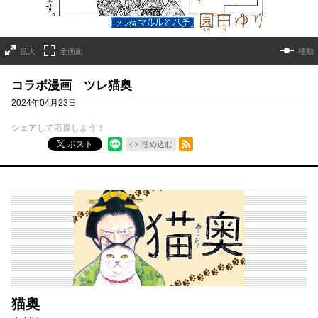
拡大
全画面
移動
コラボ漫画 ツレ猫奥
2024年04月23日
シェアして応援しよう！
RSSフィード
ポスト
埋め込む
猫奥