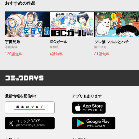
おすすめの作品
宇宙兄弟
IGCガール
ツレ猫 マルルとハチ
小山宙哉
東和広
園田ゆり
120話無料
4話無料
81話無料
コミックDAYS
最新情報を配信中!
アプリもあります
編集部ブログ
コミックDAYS
@comicdays_team