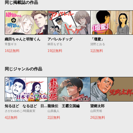
同じ掲載誌の作品
織田ちゃんと明智くん
アパレルドッグ
「壇蜜」
常盤ギヨ
林田もずる
清野とおる
16話無料
19話無料
1話無料
同じジャンルの作品
知るほど なるほど 日本すごい人伝
龍狼伝 王霸立国編
望郷太郎
さがわゆめこ/時園眞実
山原義人
山田芳裕
4話無料
2話無料
26話無料