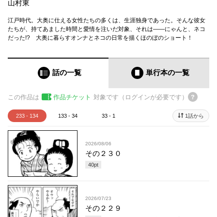
山村東
江戸時代。大奥に仕える女性たちの多くは、生涯独身であった。そんな彼女
たちが、持てあました時間と愛情を注いだ対象、それは――にゃんと、ネコ
だった!? 大奥に暮らすオンナとネコの日常を描くほのぼのショート！
話の一覧
単行本
の一覧
この作品は
作品チケット
対象です（ログインが必要です）
233 - 134
133 - 34
33 - 1
1話から
2026/08/06
その２３０
40
pt
2026/07/23
その２２９