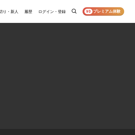
プレミアム体験
切り・新人
履歴
ログイン・登録
検
¥0
索