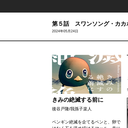
第５話 スワンソング・カカ
2024年05月24日
きみの絶滅する前に
後谷戸隆
/
我孫子楽人
ペンギン絶滅を企てるペンと、卵で