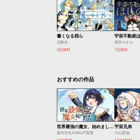
書くなる我ら
宇宙不動産
北駒生
稲井カオル
4話無料
7話無料
おすすめの作品
世界最強の魔女、始めました ～私だけ『攻略サイト』を見れる世界で自由に生きます～
宇宙兄弟
坂木持丸/riritto/戸賀環
小山宙哉