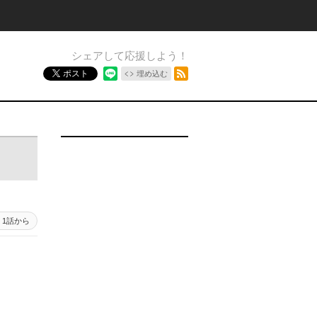
シェアして応援しよう！
RSSフィード
ポスト
埋め込む
1話から