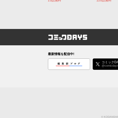
23話無料
120話無料
コミックDAYS
最新情報を配信中!
編集部ブログ
コミックDA
@comicday
©
KODANSHA 