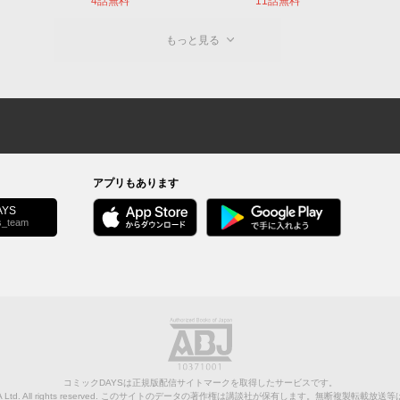
4話無料
11話無料
もっと見る
アプリもあります
YS
s_team
コミックDAYSは正規版配信サイトマークを取得したサービスです。
Ltd.
All rights reserved. このサイトのデータの著作権は講談社が保有します。無断複製転載放