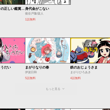
呪いのビデオの正しい鑑賞スタイル
身代金がこない
後谷戸隆/楽人
1話無料
ょうだい
まがりなりの春
鉄のおじょうさま
伊波日和
まがりひろあき
5話無料
4話無料
もっと見る