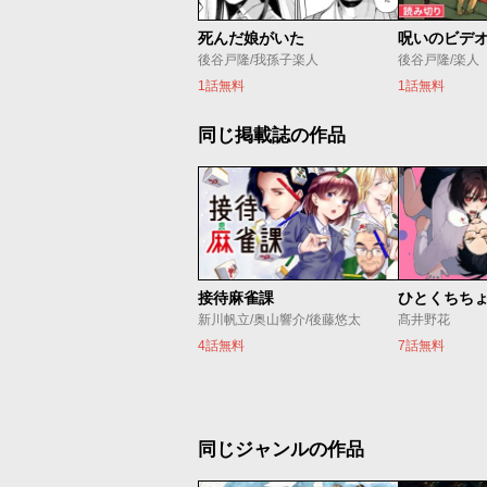
死んだ娘がいた
後谷戸隆/我孫子楽人
後谷戸隆/楽人
1話無料
1話無料
同じ掲載誌の作品
接待麻雀課
ひとくちち
新川帆立/奥山響介/後藤悠太
髙井野花
4話無料
7話無料
同じジャンルの作品