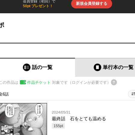
会員登録（初回）で
新規会員登録する
50pt プレゼント！
ポ
話の一覧
単行本
の一覧
この作品は
作品チケット
対象です（ログインが必要です）
全6話
2024/05/31
最終話 石をとても温める
155
pt