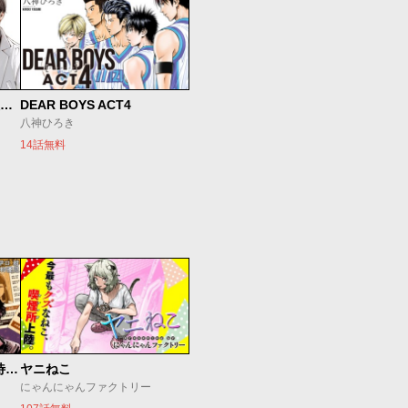
SとX セラピスト霜鳥壱人の診察室
DEAR BOYS ACT4
八神ひろき
14話無料
今夜もシリアルキラーと待ち合わせ
ヤニねこ
にゃんにゃんファクトリー