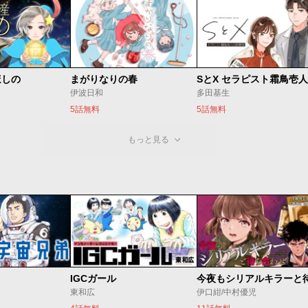
ほしの
まがりなりの春
伊波日和
多田基生
5話無料
5話無料
もっと見る
IGCガール
東和広
伊口紺/中村優児