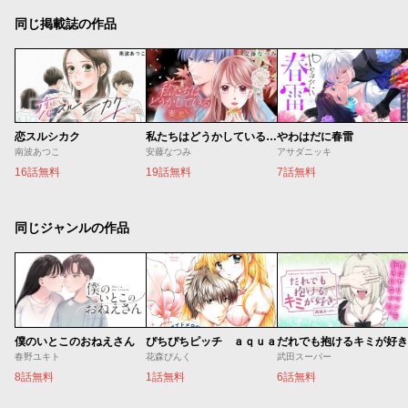
同じ掲載誌の作品
恋スルシカク
私たちはどうかしている 妻恋い
やわはだに春雷
南波あつこ
安藤なつみ
アサダニッキ
16話無料
19話無料
7話無料
同じジャンルの作品
僕のいとこのおねえさん
ぴちぴちピッチ ａｑｕａ
だれでも抱けるキミが好き
春野ユキト
花森ぴんく
武田スーパー
8話無料
1話無料
6話無料