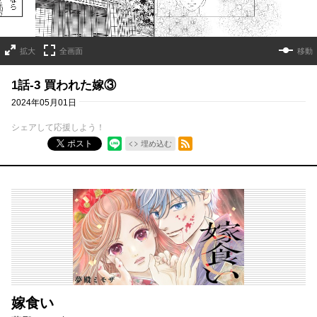
拡大
全画面
移動
1話-3 買われた嫁③
2024年05月01日
シェアして応援しよう！
RSSフィード
ポスト
埋め込む
嫁食い