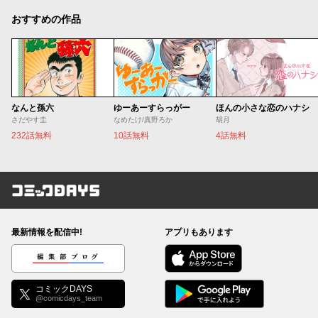
おすすめの作品
なんと孫六
ゆーあーすらっがー
ほんの小さな恋のハナシ
さだやす圭
なめたけ/真野ろか
胡月
232話無料
10話無料
4話無料
コミックDAYS
最新情報を配信中!
アプリもあります
編集部ブログ
コミックDAYS
@comicdays_team