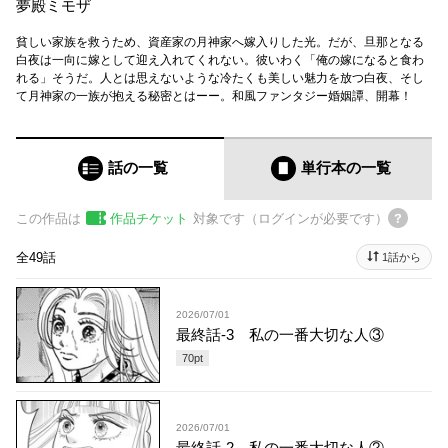
夢殿ミモザ
貧しい家族を救うため、資産家の月神家へ嫁入りした光。だが、旦那となる
白夜は一向に嫁として迎え入れてくれない。彼いわく「俺の嫁になると食わ
れる」そうだ。人とは思えないような冷たくも美しい魅力を放つ白夜、そし
て月神家の一族が抱える秘密とはーー。和風ファンタジー婚姻譚、開幕！
話の一覧
単行本
の一覧
この作品は
作品チケット
対象です（ログインが必要です）
全49話
1話から
2026/07/01
最終話-3 私の一番大切な人③
70
pt
2026/07/01
最終話-2 私の一番大切な人②