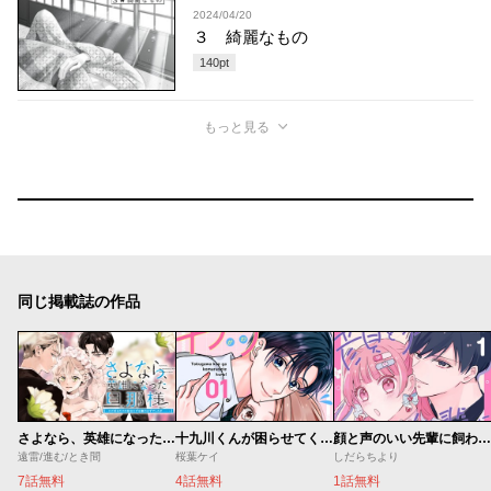
2024/04/20
３ 綺麗なもの
140
pt
もっと見る
同じ掲載誌の作品
さよなら、英雄になった旦那様 ～ただ祈るだけの役立たずな妻のはずでしたが……～
十九川くんが困らせてくる！
顔と声のいい先輩に飼われてます。
遠雷/進む/とき間
桜葉ケイ
しだらちより
7話無料
4話無料
1話無料