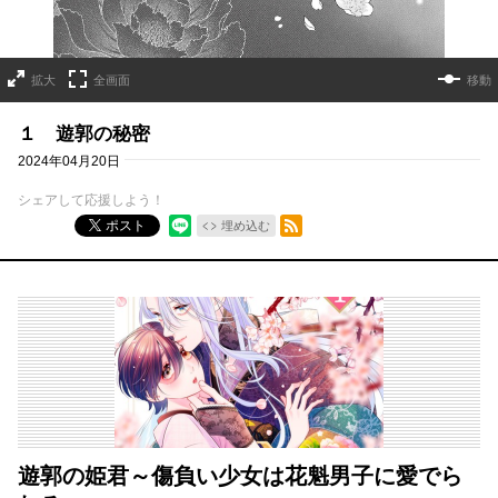
拡大
全画面
移動
１ 遊郭の秘密
2024年04月20日
シェアして応援しよう！
RSSフィード
ポスト
埋め込む
遊郭の姫君～傷負い少女は花魁男子に愛でら