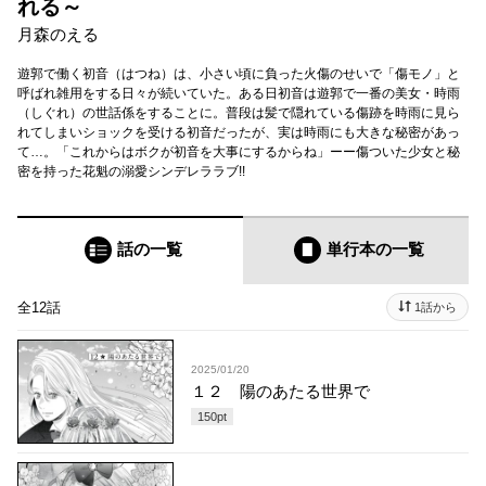
れる～
月森のえる
遊郭で働く初音（はつね）は、小さい頃に負った火傷のせいで「傷モノ」と
呼ばれ雑用をする日々が続いていた。ある日初音は遊郭で一番の美女・時雨
（しぐれ）の世話係をすることに。普段は髪で隠れている傷跡を時雨に見ら
れてしまいショックを受ける初音だったが、実は時雨にも大きな秘密があっ
て…。「これからはボクが初音を大事にするからね」ーー傷ついた少女と秘
密を持った花魁の溺愛シンデレララブ!!
話の一覧
単行本
の一覧
全12話
1話から
2025/01/20
１２ 陽のあたる世界で
150
pt