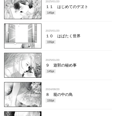
2025/01/20
１１ はじめてのデヱト
145
pt
2025/01/20
１０ はばたく世界
155
pt
2025/01/20
９ 遊郭の秘め事
145
pt
2024/08/20
８ 籠の中の鳥
150
pt