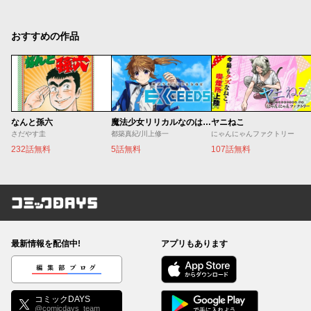
おすすめの作品
なんと孫六
魔法少女リリカルなのは EXCEEDS
ヤニねこ
さだやす圭
都築真紀/川上修一
にゃんにゃんファクトリー
232話無料
5話無料
107話無料
コミックDAYS
最新情報を配信中!
アプリもあります
編集部ブログ
コミックDAYS
@comicdays_team