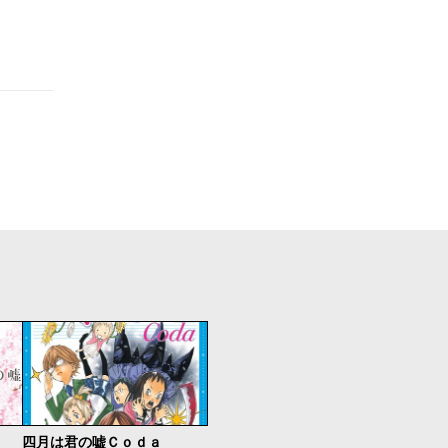
四月は君の嘘Ｃｏｄａ