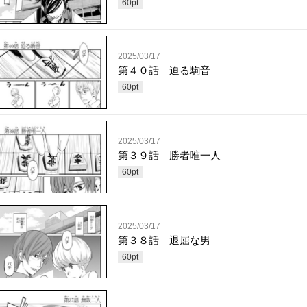
60
pt
2025/03/17
第４０話 迫る駒音
60
pt
2025/03/17
第３９話 勝者唯一人
60
pt
2025/03/17
第３８話 退屈な男
60
pt