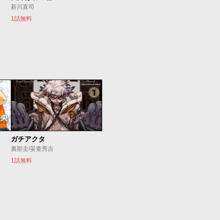
新川直司
1話無料
ガチアクタ
裏那圭/晏童秀吉
1話無料