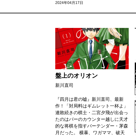
2024年04月17日
盤上のオリオン
新川直司
『四月は君の嘘』新川直司、最新
作！「対局料はギムレット一杯よ」
連敗続きの棋士・二宮夕飛が出会っ
たのはバーのカウンター越しに天才
的な将棋を指すバーテンダー・茅森
月だった。 横暴、ワガママ、破天