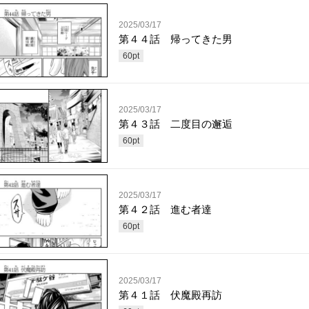
2025/03/17
第４４話 帰ってきた男
60
pt
2025/03/17
第４３話 二度目の邂逅
60
pt
2025/03/17
第４２話 進む者達
60
pt
2025/03/17
第４１話 伏魔殿再訪