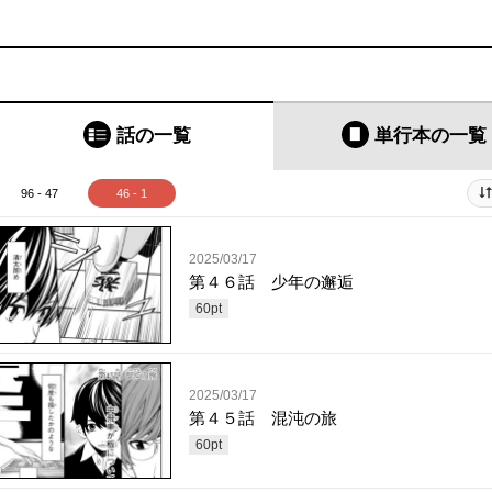
話の一覧
単行本
の一覧
96 - 47
46 - 1
2025/03/17
第４６話 少年の邂逅
60
pt
2025/03/17
第４５話 混沌の旅
60
pt