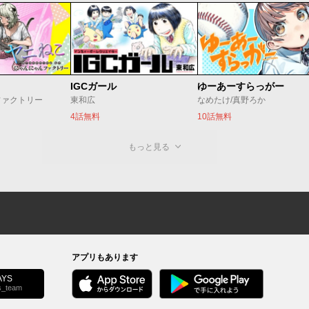
IGCガール
ゆーあーすらっがー
ファクトリー
東和広
なめたけ/真野ろか
4話無料
10話無料
もっと見る
アプリもあります
YS
s_team