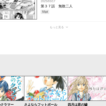
2025/03/17
第３７話 無敗二人
55
pt
もっと見る
のクラマー
さよならフットボール
四月は君の嘘