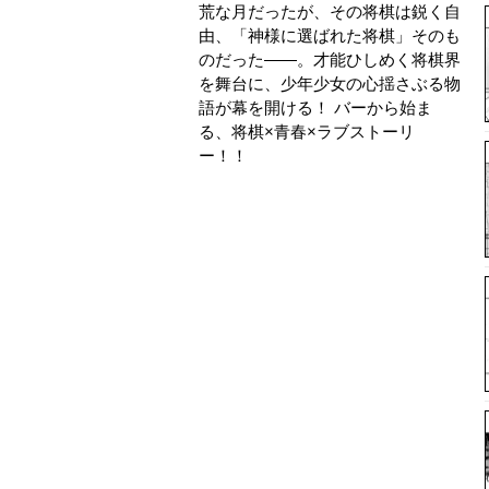
荒な月だったが、その将棋は鋭く自
由、「神様に選ばれた将棋」そのも
のだった——。才能ひしめく将棋界
を舞台に、少年少女の心揺さぶる物
語が幕を開ける！ バーから始ま
る、将棋×青春×ラブストーリ
ー！！