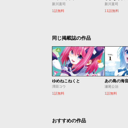
新川直司
新川直司
1話無料
11話無料
同じ掲載誌の作品
ゆめねこねくと
あの島の海
澤田コウ
瀬尾公治
1話無料
1話無料
おすすめの作品