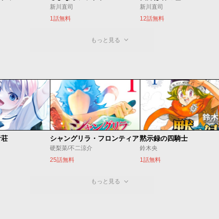
新川直司
新川直司
1話無料
12話無料
もっと見る
音荘
シャングリラ・フロンティア
黙示録の四騎士
硬梨菜/不二涼介
鈴木央
25話無料
1話無料
もっと見る