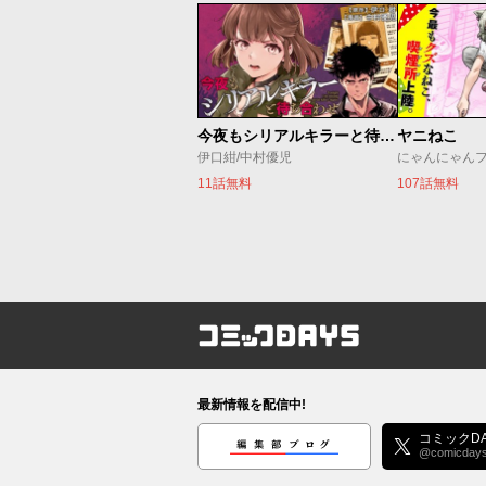
今夜もシリアルキラーと待ち合わせ
ヤニねこ
伊口紺/中村優児
にゃんにゃん
11話無料
107話無料
コミックDAYS
最新情報を配信中!
編集部ブログ
コミックDA
@comicday