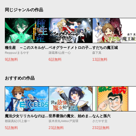
同じジャンルの作品
種生産 ～このスキルがチートだとまだ誰も気付いていない～
ベオグラードメトロの子供たち
すだちの魔王城
Reppuu/まるやす
隷蔵庫/山座一心
森下真
9話無料
6話無料
13話無料
おすすめの作品
魔法少女リリカルなのは EXCEEDS
世界最強の魔女、始めました ～私だけ『攻略サイト』を見れる世界で自由に生きます～
なんと孫六
都築真紀/川上修一
坂木持丸/riritto/戸賀環
さだやす圭
5話無料
23話無料
232話無料