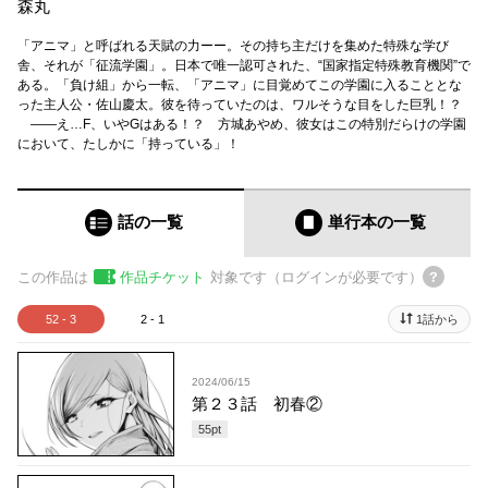
森丸
「アニマ」と呼ばれる天賦の力ーー。その持ち主だけを集めた特殊な学び
舎、それが「征流学園」。日本で唯一認可された、“国家指定特殊教育機関”で
ある。「負け組」から一転、「アニマ」に目覚めてこの学園に入ることとな
った主人公・佐山慶太。彼を待っていたのは、ワルそうな目をした巨乳！？
――え…F、いやGはある！？ 方城あやめ、彼女はこの特別だらけの学園
において、たしかに「持っている」！
話の一覧
単行本
の一覧
この作品は
作品チケット
対象です（ログインが必要です）
52 - 3
2 - 1
1話から
2024/06/15
第２３話 初春②
55
pt