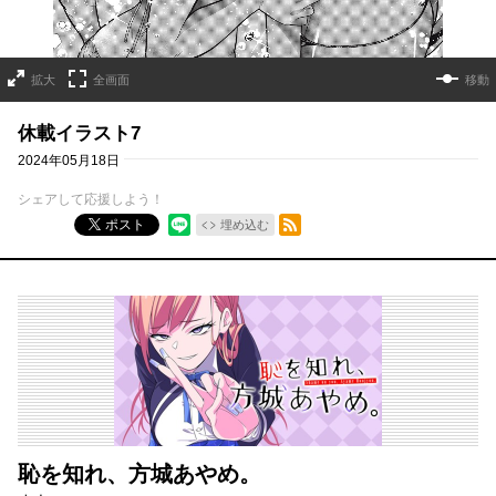
拡大
全画面
移動
休載イラスト7
2024年05月18日
シェアして応援しよう！
RSSフィード
ポスト
埋め込む
恥を知れ、方城あやめ。