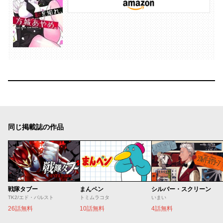
同じ掲載誌の作品
戦隊タブー
まんペン
シルバー・スクリーン
TK2/エド・バルスト
トミムラコタ
いまい
26話無料
10話無料
4話無料