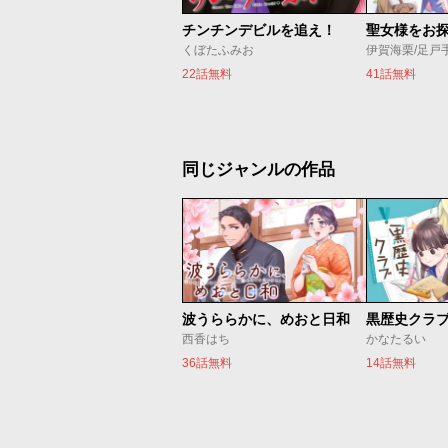
チンチンデビルを追え！
くぼたふみお
伊賀海栗/足戸
22話無料
41話無料
同じジャンルの作品
波うららかに、めおと日和
黒歴史クラ
西香はち
かなたるい
36話無料
14話無料