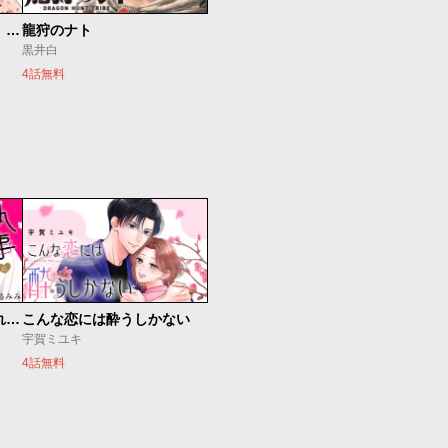
最強出戻り中年冒険者は、今さら命なんてかけたくない
龍狩のナト
黒井白
4話無料
執事に初夜をおあずけされてます。
こんな恋には酔うしかない
宇賀ミユキ
4話無料