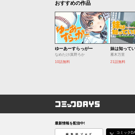
おすすめの作品
ゆーあーすらっがー
妹は知って
なめたけ/真野ろか
雁木万里
10話無料
21話無料
コミックDAYS
最新情報を配信中!
編集部ブログ
コミックDA