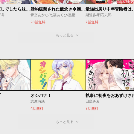
聖女様をお探しでしたら妹で間違いありません。さあどうぞお連れください、今すぐ。
婚約破棄された飯炊き令嬢の私は冷酷公爵と専属契約しました～ですが胃袋を掴んだ結果、冷たかった公爵様がどんどん優しくなっています～
手斗
青空あかな/七福あくび/黒裄
斯道歩/明石六郎
28話無料
7話無料
もっと見る
ブ
オシバナ！
志摩時緒
田島みみ
4話無料
7話無料
もっと見る