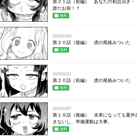
第２１話（前編） あなたの初恋頂き・
誰だお前！？
無料
2025/12/05
第２０話（後編） 虎の尾絡みついた
無料
2025/11/21
第２０話（前編） 虎の尾絡みついた
無料
2025/11/07
第１９話（後編） 未来になっても案外
きないし、準備運動は大事。
無料