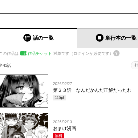
話の一覧
単行本
の一覧
この作品は
作品チケット
対象です（ログインが必要です）
全41話
2026/02/27
第２３話 なんだかんだ正解だったわ
115
pt
2026/02/13
おまけ漫画
無料