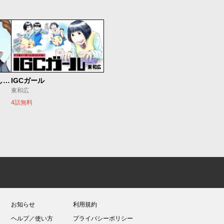
世界最強の魔女、始めました ～私だけ『攻略サイト』を見れる世界で自由に生きます～
IGCガール
東和広
4話無料
お知らせ
利用規約
ヘルプ／使い方
プライバシーポリシー