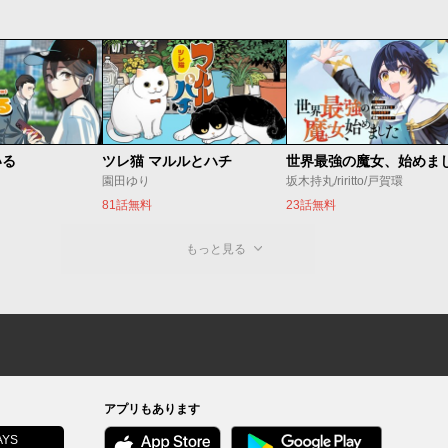
いる
ツレ猫 マルルとハチ
園田ゆり
坂木持丸/riritto/戸賀環
81話無料
23話無料
もっと見る
アプリもあります
YS