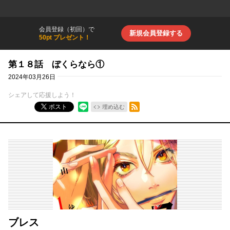
会員登録（初回）で
新規会員登録する
50pt プレゼント！
第１８話 ぼくらなら①
2024年03月26日
シェアして応援しよう！
RSSフィード
ポスト
埋め込む
ブレス