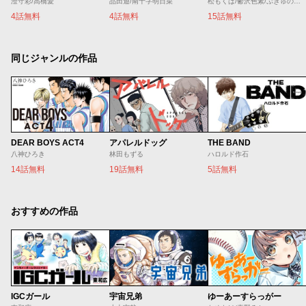
澄守彩/高橋愛
品田遊/南十字明日菜
松もくば/鬱沢色素/ぷきゅのすけ
4話無料
4話無料
15話無料
同じジャンルの作品
DEAR BOYS ACT4
アパレルドッグ
THE BAND
八神ひろき
林田もずる
ハロルド作石
14話無料
19話無料
5話無料
おすすめの作品
IGCガール
宇宙兄弟
ゆーあーすらっがー