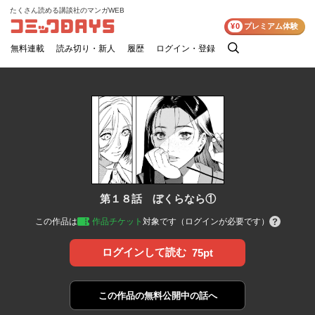
たくさん読める講談社のマンガWEB
コミックDAYS
¥0
プレミアム体験
無料連載
読み切り・新人
履歴
ログイン・登録
検
索
第１８話 ぼくらなら①
この作品は
作品チケット
対象です（ログインが必要です）
ログインして読む
75pt
この作品の
無料公開中の話へ