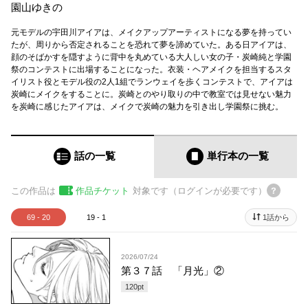
園山ゆきの
元モデルの宇田川アイアは、メイクアップアーティストになる夢を持ってい
たが、周りから否定されることを恐れて夢を諦めていた。ある日アイアは、
顔のそばかすを隠すように背中を丸めている大人しい女の子・炭崎純と学園
祭のコンテストに出場することになった。衣装・ヘアメイクを担当するスタ
イリスト役とモデル役の2人1組でランウェイを歩くコンテストで、アイアは
炭崎にメイクをすることに。炭崎とのやり取りの中で教室では見せない魅力
を炭崎に感じたアイアは、メイクで炭崎の魅力を引き出し学園祭に挑む。
話の一覧
単行本
の一覧
この作品は
作品チケット
対象です（ログインが必要です）
69 - 20
19 - 1
1話から
2026/07/24
第３７話 「月光」②
120
pt