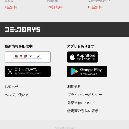
東和広
小山宙哉
なめたけ/真野ろか
4話無料
120話無料
10話無料
コミックDAYS
最新情報を配信中!
アプリもあります
編集部ブログ
コミックDAYS
@comicdays_team
お知らせ
利用規約
ヘルプ／使い方
プライバシーポリシー
外部送信について
特定商取引法の表示