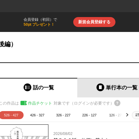
会員登録（初回）で
新規会員登録する
50pt プレゼント！
後編）
話の一覧
単行本
の一覧
この作品は
作品チケット
対象です（ログインが必要です）
526 - 427
426 - 327
326 - 227
226 - 127
126 - 27
2
next
2026/08/02