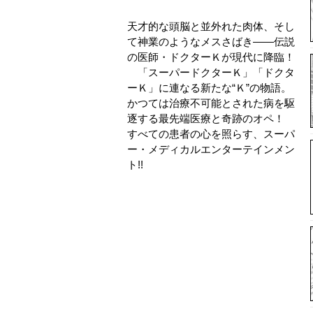
天才的な頭脳と並外れた肉体、そし
て神業のようなメスさばき――伝説
の医師・ドクターＫが現代に降臨！
「スーパードクターＫ」「ドクタ
ーＫ」に連なる新たな“Ｋ”の物語。
かつては治療不可能とされた病を駆
逐する最先端医療と奇跡のオペ！
すべての患者の心を照らす、スーパ
ー・メディカルエンターテインメン
ト!!