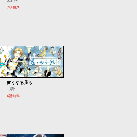
朱村咲
2話無料
書くなる我ら
北駒生
4話無料