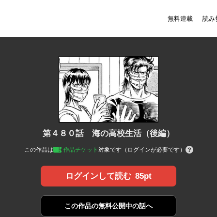
無料連載
読み
第４８０話 海の高校生活（後編）
この作品は
作品チケット
対象です（ログインが必要です）
85pt
ログインして読む
この作品の
無料公開中の話へ