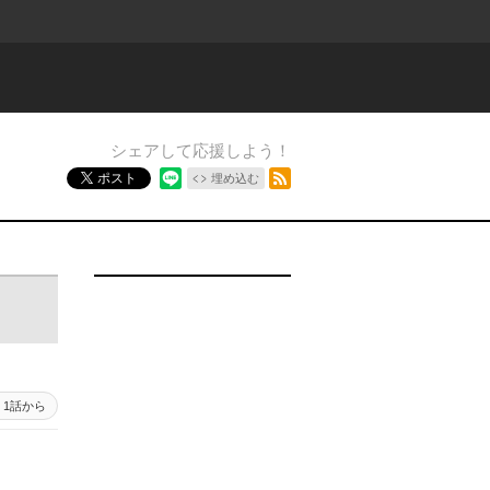
シェアして応援しよう！
RSSフィード
ポスト
埋め込む
6 - 1
1話から