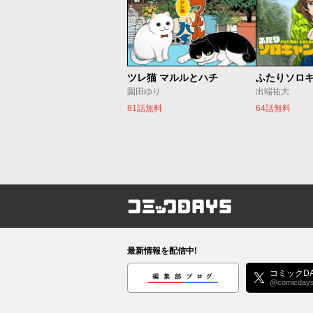
ツレ猫 マルルとハチ
ふたりソロ
園田ゆり
出端祐大
81話無料
64話無料
コミックDAYS
最新情報を配信中!
編集部ブログ
コミックDA
@comicday