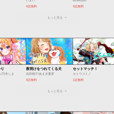
いまい
terakoya3
4話無料
4話無料
もっと見る
かり
夜明けをつれてくる犬
セットマッチ！
ろ/万冬しま
吉田桃子/あまぎ夏芽
カトウコトノ
4話無料
1話無料
もっと見る