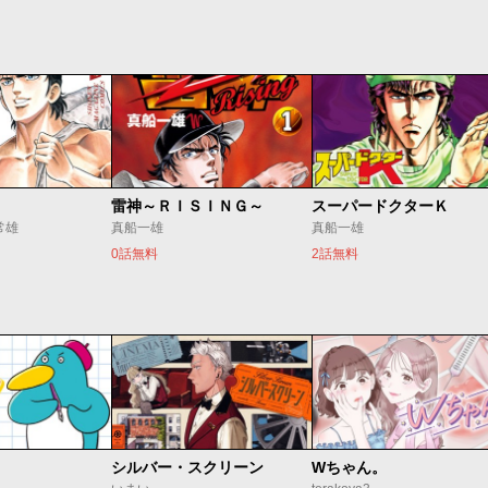
雷神～ＲＩＳＩＮＧ～
スーパードクターＫ
常雄
真船一雄
真船一雄
0話無料
2話無料
シルバー・スクリーン
Wちゃん。