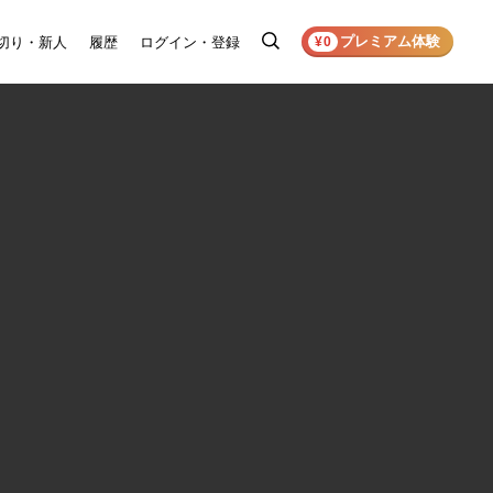
プレミアム体験
切り・新人
履歴
ログイン・登録
検
¥0
索