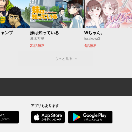
キャンプ
妹は知っている
Wちゃん。
雁木万里
terakoya3
21話無料
4話無料
もっと見る
アプリもあります
YS
s_team