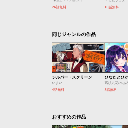
TK2/エド・バルスト
トミムラコタ
26話無料
10話無料
同じジャンルの作品
シルバー・スクリーン
ひなたとひ
いまい
高杉六花/べあ
4話無料
8話無料
おすすめの作品