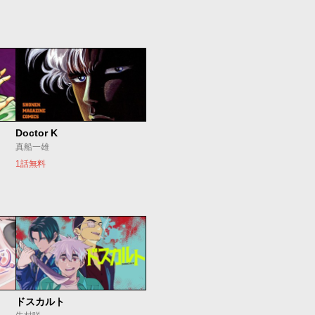
Doctor K
真船一雄
1話無料
ドスカルト