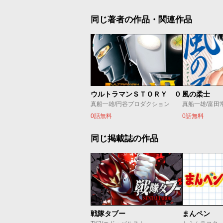
同じ著者の作品・関連作品
ウルトラマンＳＴＯＲＹ ０
風の柔士
真船一雄/円谷プロダクション
真船一雄/富田
0話無料
0話無料
同じ掲載誌の作品
戦隊タブー
まんペン