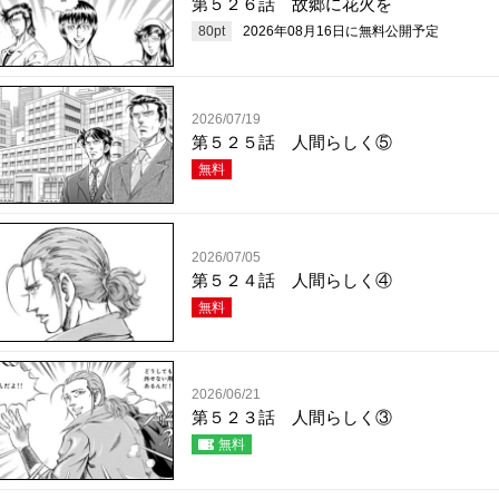
第５２６話 故郷に花火を
80
pt
2026年08月16日
に無料公開予定
2026/07/19
第５２５話 人間らしく⑤
無料
2026/07/05
第５２４話 人間らしく④
無料
2026/06/21
第５２３話 人間らしく③
無料