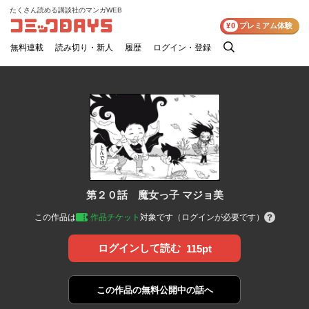
たくさん読める講談社のマンガWEB
コミックDAYS
¥0
プレミアム体験
無料連載
読み切り・新人
履歴
ログイン・登録
検
索
第２０話 魔女っ子 マジョ美
この作品は
作品チケット
対象です（ログインが必要です）
ログインして読む
115pt
この作品の
無料公開中の話へ