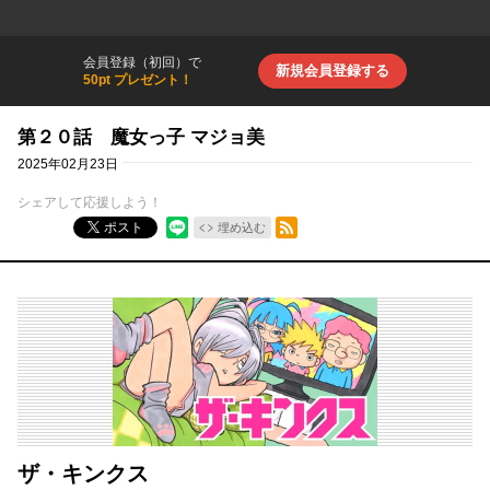
会員登録（初回）で
新規会員登録する
50pt プレゼント！
第２０話 魔女っ子 マジョ美
2025年02月23日
シェアして応援しよう！
RSSフィード
ポスト
埋め込む
ザ・キンクス