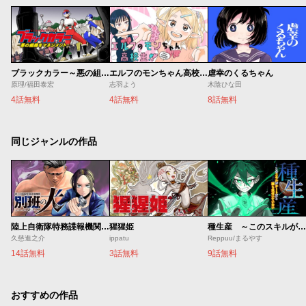
ブラックカラー～悪の組織をマネジメント～
エルフのモンちゃん高校生!!
虐幸のくるちゃん
原理/福田泰宏
志羽よう
木陰ひな田
4話無料
4話無料
8話無料
同じジャンルの作品
陸上自衛隊特務諜報機関 別班の犬
猩猩姫
種生産 ～このスキルがチートだとまだ誰も気付いていない～
久慈進之介
ippatu
Reppuu/まるやす
14話無料
3話無料
9話無料
おすすめの作品