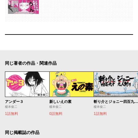
同じ著者の作品・関連作品
アンダー３
新しいえの素
斬り介とジョニー四百九十九人斬り
榎本俊二
榎本俊二
榎本俊二
1話無料
0話無料
1話無料
同じ掲載誌の作品