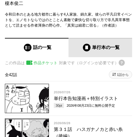
榎本俊二
令和日本のとある地方都市に暮らす4人家族、錦久家。彼らの平凡日常イベン
トを、エノモトならではのとことん素敵で豪快な切り取り方で非凡異常事態
として読ませる作者渾身の野心作。「真実は細君に宿る」（作者談）
話の一覧
単行本
の一覧
この作品は
作品チケット
対象です（ログインが必要です）
全42話
1話から
2026/07/26
単行本告知漫画＋特別イラスト
30
pt
2026年08月23日
に無料公開予定
2026/06/28
第３１話 ハスガナノカと赤い糸
（後編）