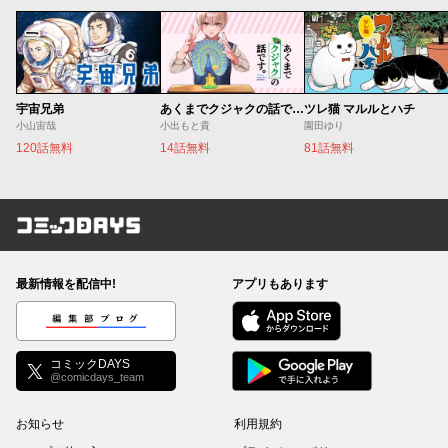
宇宙兄弟
あくまでクジャクの話です。
ツレ猫 マルルとハチ
小山宙哉
小出もと貴
園田ゆり
120話無料
14話無料
81話無料
コミックDAYS
最新情報を配信中!
アプリもあります
編集部ブログ
コミックDAYS
@comicdays_team
お知らせ
利用規約