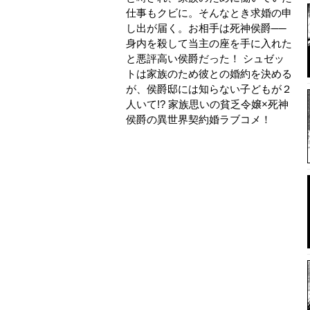
仕事もクビに。そんなとき求婚の申
し出が届く。お相手は死神侯爵──
身内を殺して当主の座を手に入れた
と悪評高い侯爵だった！ シュゼッ
トは家族のため彼との婚約を決める
が、侯爵邸には知らない子どもが２
人いて!? 家族思いの貧乏令嬢×死神
侯爵の異世界契約婚ラブコメ！