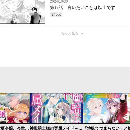
2024/10/30
第５話 言いたいことは以上です
245
pt
もっと見る
死に戻りの幸薄令嬢、今世では最恐ラスボスお義兄様に溺愛されてます
神獣騎士様の専属メイド～無能と呼ばれた令嬢は、本当は希少な聖属性の使い手だったようです～