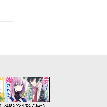
「地味でつまらない」と捨てられたので、地道に錬金術師を目指します！～堅実令嬢は婚約破棄後に幸せになる～
偽聖女だと生贄にされたら、魔王様に求婚されました～契約花嫁は精霊たちとスローライフを謳歌する～