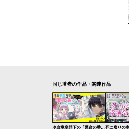
同じ著者の作品・関連作品
冷血竜皇陛下の「運命の番」らしいですが、後宮に引きこもろうと思います ～幼竜を愛でるのに忙しいので皇后争いはご勝手にどうぞ～