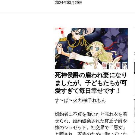
2024年03月29日
死神侯爵の雇われ妻になり
ましたが、子どもたちが可
愛すぎて毎日幸せです！
す〜ぱ〜火力
/
柚子れもん
婚約者に不貞を働いたと濡れ衣を着
せられ、婚約破棄された貧乏子爵令
嬢のシュゼット。社交界で「悪女」
と噂され、家族のために働いていた