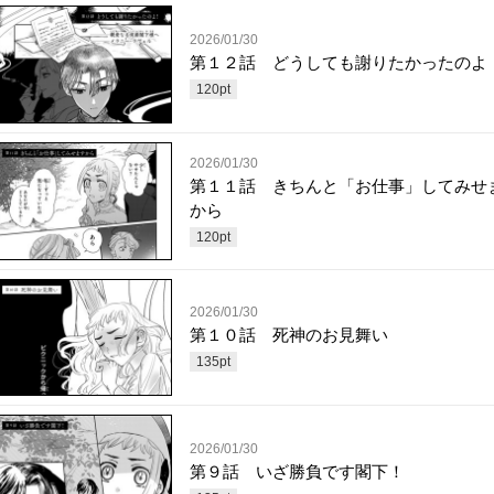
2026/01/30
第１２話 どうしても謝りたかったのよ
120
pt
2026/01/30
第１１話 きちんと「お仕事」してみせ
から
120
pt
2026/01/30
第１０話 死神のお見舞い
135
pt
2026/01/30
第９話 いざ勝負です閣下！