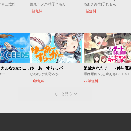
いも三太郎
善丸ミフク/柚子れもん
ちあき楽/柚子れもん
1話無料
1話無料
魔法少女リリカルなのは EXCEEDS
ゆーあーすらっがー
修一
なめたけ/真野ろか
業務用餅/六志麻あさ/ｋｉｓ
10話無料
27話無料
もっと見る