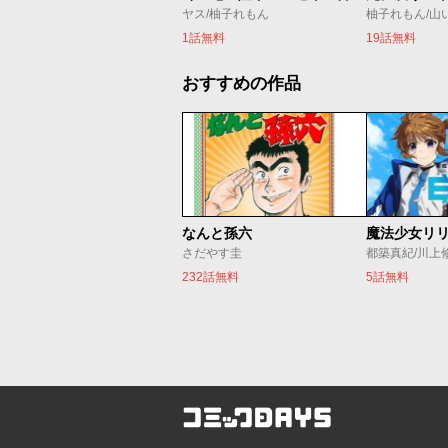
ヤス/柚子れもん
柚子れもん/山
1話無料
19話無料
おすすめの作品
なんと孫六
さだやす圭
都築真紀/川上
232話無料
5話無料
コミックDAYS