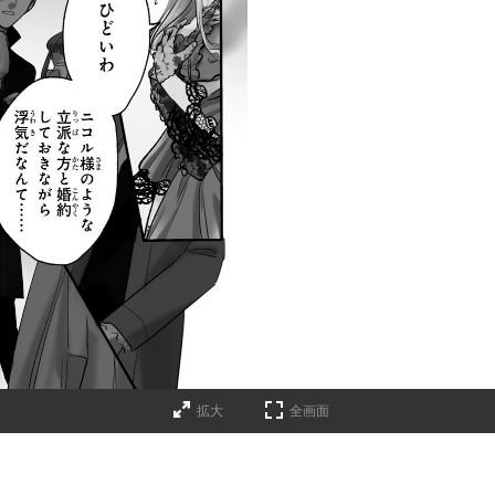
拡大
全画面