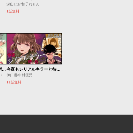
深山じお/柚子れもん
1話無料
追放されたチート付与魔術師は気ままなセカンドライフを謳歌する。 ～俺は武器だけじゃなく、あらゆるものに『強化ポイント』を付与できるし、俺の意思でいつでも効果を解除できるけど、残った人たち大丈夫？～
今夜もシリアルキラーと待ち合わせ
ｕｉ
伊口紺/中村優児
11話無料