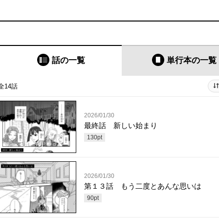
話の一覧
単行本
の一覧
全14話
2026/01/30
最終話 新しい始まり
130
pt
2026/01/30
第１３話 もう二度とあんな思いは
90
pt