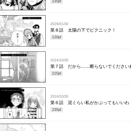
135
pt
2026/01/30
第８話 太陽の下でピクニック！
120
pt
2024/10/30
第７話 だから……断らないでください
215
pt
2024/10/30
第６話 泥くらい私がかぶってもいいわ
235
pt