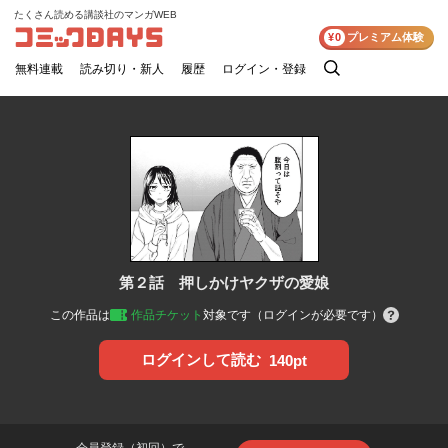
たくさん読める講談社のマンガWEB
コミックDAYS
¥0
プレミアム体験
無料連載
読み切り・新人
履歴
ログイン・登録
検
索
第２話 押しかけヤクザの愛娘
この作品は
作品チケット
対象です（ログインが必要です）
ログインして読む
140pt