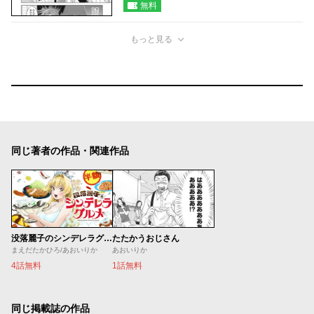
無料
もっと見る
同じ著者の作品・関連作品
没落麗子のシンデレラグルメ
たたかうおじさん
まえだたかひろ/あおいりか
あおいりか
4話無料
1話無料
同じ掲載誌の作品