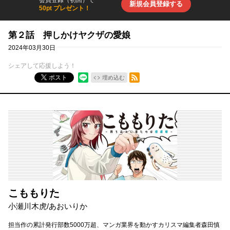
会員登録（初回）で
新規会員登録する
50pt プレゼント！
第２話 押しかけヤクザの愛娘
2024年03月30日
シェアして応援しよう！
RSSフィード
ポスト
埋め込む
こももりた
小瀬川木虎
/
あおいりか
担当作の累計発行部数5000万超、マンガ業界を動かすカリスマ編集者森田慎