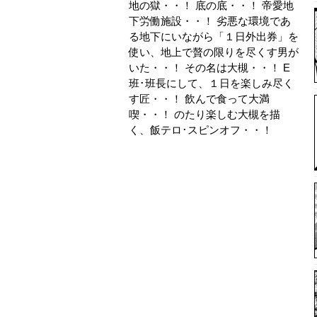
地の獄・・！ 底の底・・！ 帝愛地
下労働施設・・！ 劣悪な環境であ
る地下にいながら「１日外出券」を
使い、地上で贅の限りを尽くす男が
いた・・！ その名は大槻・・！ E
班･班長にして、１日を楽しみ尽く
す匠・・！ 飲んで食って大満
喫・・！ のたり楽しむ大槻を描
く、飯テロ･スピンオフ・・！