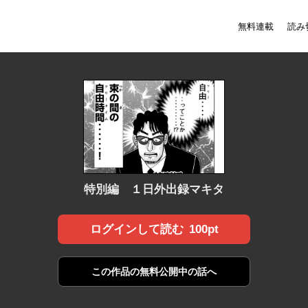
無料連載
読み
特別編 １日外出録マキタ
100pt
ログインして読む
この作品の
無料公開中の話へ