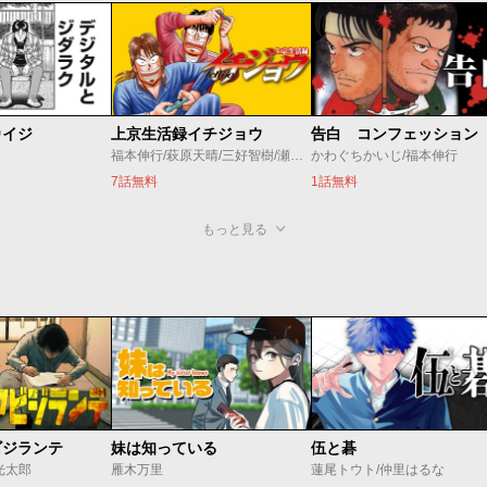
カイジ
上京生活録イチジョウ
告白 コンフェッション
福本伸行/萩原天晴/三好智樹/瀬戸義明
かわぐちかいじ/福本伸行
7話無料
1話無料
もっと見る
ビジランテ
妹は知っている
伍と碁
光太郎
雁木万里
蓮尾トウト/仲里はるな