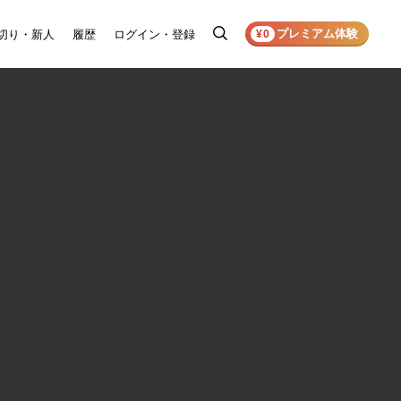
プレミアム体験
切り・新人
履歴
ログイン・登録
検
¥0
索