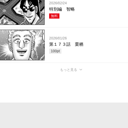
2026/02/24
特別編 智略
無料
2026/01/26
第１７３話 栗栖
100
pt
もっと見る