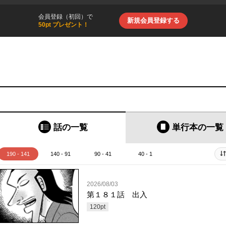
会員登録（初回）で
新規会員登録する
50pt プレゼント！
話の一覧
単行本
の一覧
190 - 141
140 - 91
90 - 41
40 - 1
2026/08/03
第１８１話 出入
120
pt