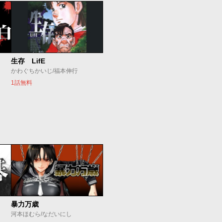
生存 LifE
かわぐちかいじ/福本伸行
1話無料
暴力万歳
河本ほむら/なだいにし