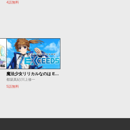
4話無料
魔法少女リリカルなのは EXCEEDS
都築真紀/川上修一
5話無料