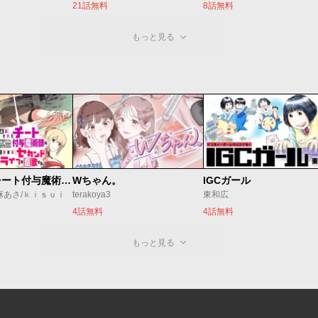
21話無料
8話無料
もっと見る
追放されたチート付与魔術師は気ままなセカンドライフを謳歌する。 ～俺は武器だけじゃなく、あらゆるものに『強化ポイント』を付与できるし、俺の意思でいつでも効果を解除できるけど、残った人たち大丈夫？～
Wちゃん。
IGCガール
麻あさ/ｋｉｓｕｉ
terakoya3
東和広
4話無料
4話無料
もっと見る