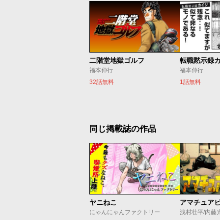
二階堂地獄ゴルフ
転職黙示録
福本伸行
福本伸行
32話無料
1話無料
同じ掲載誌の作品
ヤニねこ
アマチュア
にゃんにゃんファクトリー
浅村壮平/内藤