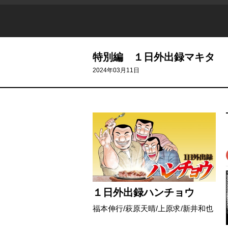
特別編 １日外出録マキタ
2024年03月11日
１日外出録ハンチョウ
福本伸行
/
萩原天晴
/
上原求
/
新井和也