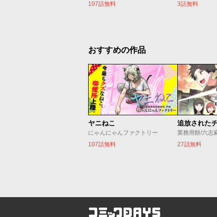
107話無料
3話無料
おすすめの作品
ヤニねこ
にゃんにゃんファクトリー
業務用餅/六志
107話無料
27話無料