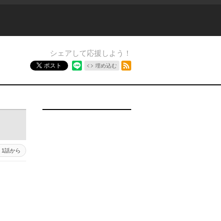
シェアして応援しよう！
RSSフィード
ポスト
埋め込む
1話から