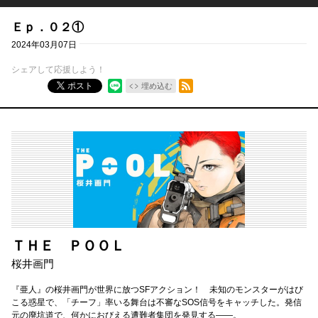
Ｅｐ．０２①
2024年03月07日
シェアして応援しよう！
RSSフィード
ポスト
埋め込む
ＴＨＥ ＰＯＯＬ
桜井画門
『亜人』の桜井画門が世界に放つSFアクション！ 未知のモンスターがはび
こる惑星で、「チーフ」率いる舞台は不審なSOS信号をキャッチした。発信
元の廃坑道で、何かにおびえる遭難者集団を発見する――。