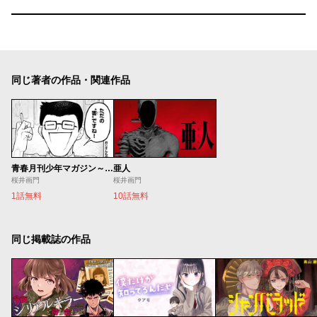
同じ著者の作品・関連作品
青春月刊少年マガジン～編集T田について～
亜人
桜井画門
桜井画門
1話無料
10話無料
同じ掲載誌の作品