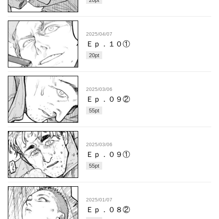
2025/04/07
Ｅｐ．１０①
20
pt
2025/03/06
Ｅｐ．０９②
55
pt
2025/03/06
Ｅｐ．０９①
55
pt
2025/01/07
Ｅｐ．０８②