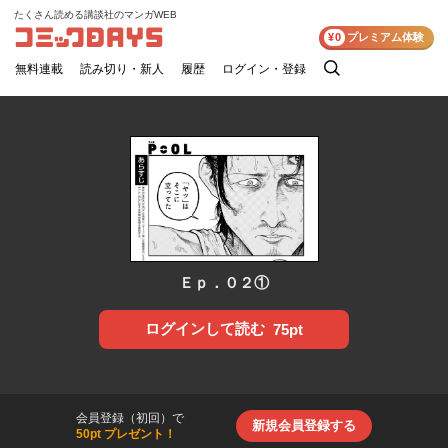
たくさん読める講談社のマンガWEB
コミックDAYS
¥0
プレミアム体験
無料連載
読み切り・新人
履歴
ログイン・登録
検
索
Ｅｐ．０２①
ログインして読む
75pt
会員登録（初回）で
新規会員登録する
50pt プレゼント！