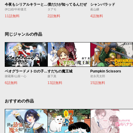
今夜もシリアルキラーと待ち合わせ
僕だけが知ってるんだぜ
シャンバラッド
伊口紺/中村優児
タアモ
眞山継
11話無料
2話無料
4話無料
同じジャンルの作品
ベオグラードメトロの子供たち
すだちの魔王城
Pumpkin Scissors
隷蔵庫/山座一心
森下真
岩永亮太郎
6話無料
13話無料
15話無料
おすすめの作品