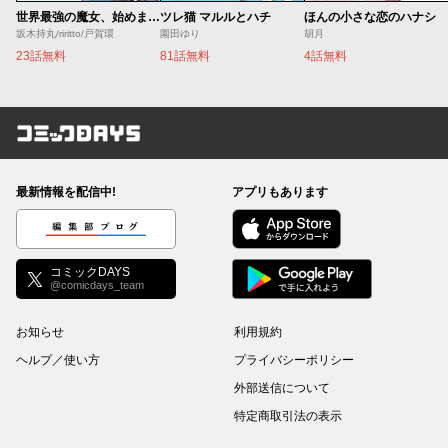
世界最強の魔女、始めました ～私だけ『攻略サイト』を見れる世界で自由に生きます～
ツレ猫 マルルとハチ
ほんの小さな恋のハナシ
坂木持丸/riritto/戸賀環
園田ゆり
胡月
23話無料
81話無料
4話無料
コミックDAYS
最新情報を配信中!
アプリもあります
編集部ブログ
コミックDAYS
@comicdays_team
お知らせ
利用規約
ヘルプ／使い方
プライバシーポリシー
外部送信について
特定商取引法の表示