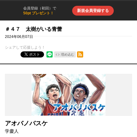
会員登録（初回）で
新規会員登録する
50pt プレゼント！
＃４７ 太樹がいる青蕾
2024年06月07日
シェアして応援しよう！
RSSフィード
ポスト
埋め込む
アオバノバスケ
学慶人