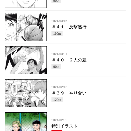
90
pt
2024/03/15
＃４１ 反撃遂行
110
pt
2024/03/01
＃４０ ２人の差
90
pt
2024/02/16
＃３９ やり合い
120
pt
2024/02/02
特別イラスト