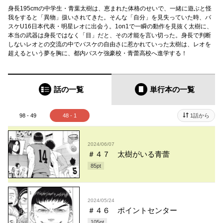
身長195cmの中学生・青葉太樹は、恵まれた体格のせいで、一緒に遊ぶと怪
我をすると「異物」扱いされてきた。そんな「自分」を見失っていた時、バ
スケU16日本代表・明星レオに出会う。1on1で一瞬の動作を見抜く太樹に、
本当の武器は身長ではなく「目」だと、その才能を言い切った。身長で判断
しないレオとの交流の中でバスケの自由さに惹かれていった太樹は、レオを
超えるという夢を胸に、都内バスケ強豪校・青蕾高校へ進学する！
話の一覧
単行本
の一覧
98 - 49
48 - 1
1話から
2024/06/07
＃４７ 太樹がいる青蕾
85
pt
2024/05/24
＃４６ ポイントセンター
105
pt