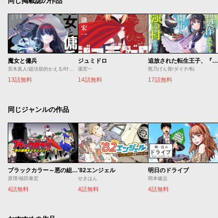
同じ掲載誌の作品
魔女と傭兵
ジュミドロ
追放された転生王子、『自動製作』スキルで領地を爆速で開拓し最強の村を作ってしまう
宮木真人/超法規的かえる/叶世べんち
瀧宏一
熊乃げん骨/ダイチ/転
13話無料
14話無料
17話無料
同じジャンルの作品
ブラックカラー～悪の組織をマネジメント～
'82エンジェル
明日のドライブ
原理/福田泰宏
せきはん
岡本健志
4話無料
4話無料
4話無料