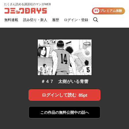
たくさん読める講談社のマンガWEB
コミックDAYS
¥0
プレミアム体験
無料連載
読み切り・新人
履歴
ログイン・登録
検
索
＃４７ 太樹がいる青蕾
ログインして読む
85pt
この作品の
無料公開中の話へ