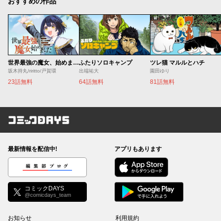
おすすめの作品
世界最強の魔女、始めました ～私だけ『攻略サイト』を見れる世界で自由に生きます～
ふたりソロキャンプ
ツレ猫 マルルとハチ
坂木持丸/riritto/戸賀環
出端祐大
園田ゆり
23話無料
64話無料
81話無料
コミックDAYS
最新情報を配信中!
アプリもあります
編集部ブログ
コミックDAYS
@comicdays_team
お知らせ
利用規約