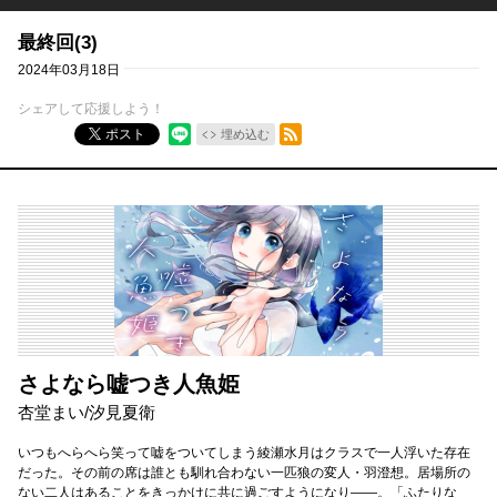
最終回(3)
2024年03月18日
シェアして応援しよう！
RSSフィード
ポスト
埋め込む
さよなら嘘つき人魚姫
杏堂まい
/
汐見夏衛
いつもへらへら笑って嘘をついてしまう綾瀬水月はクラスで一人浮いた存在
だった。その前の席は誰とも馴れ合わない一匹狼の変人・羽澄想。居場所の
ない二人はあることをきっかけに共に過ごすようになり――。「ふたりな