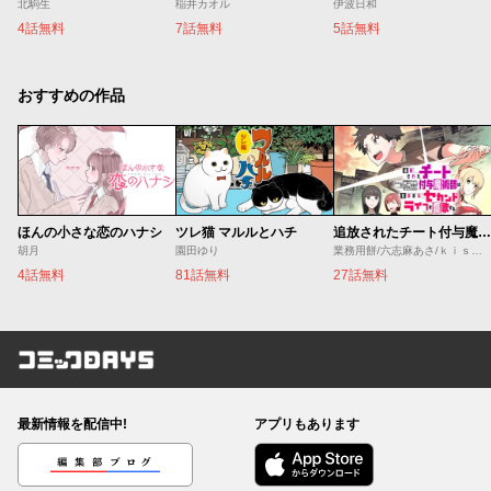
北駒生
稲井カオル
伊波日和
4話無料
7話無料
5話無料
おすすめの作品
ほんの小さな恋のハナシ
ツレ猫 マルルとハチ
追放されたチート付与魔術師は気ままなセカンドライフを謳歌する。 ～俺は武器だけじゃなく、あらゆるものに『強化ポイント』を付与できるし、俺の意思でいつでも効果を解除できるけど、残った人たち大丈夫？～
胡月
園田ゆり
業務用餅/六志麻あさ/ｋｉｓｕｉ
4話無料
81話無料
27話無料
コミックDAYS
最新情報を配信中!
アプリもあります
編集部ブログ