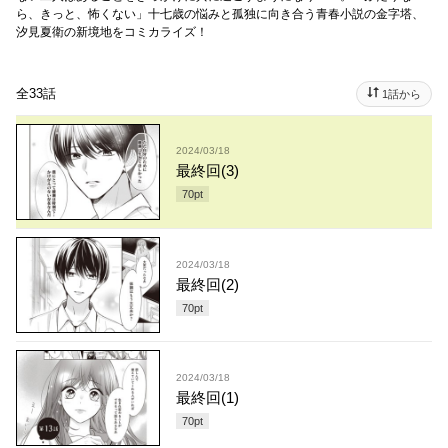
ら、きっと、怖くない」十七歳の悩みと孤独に向き合う青春小説の金字塔、
汐見夏衛の新境地をコミカライズ！
全33話
1話から
2024/03/18
最終回(3)
70
pt
2024/03/18
最終回(2)
70
pt
2024/03/18
最終回(1)
70
pt