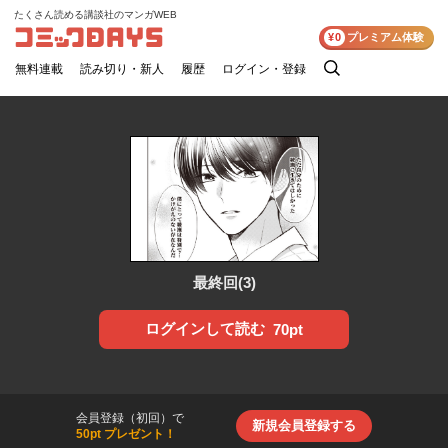
たくさん読める講談社のマンガWEB
コミックDAYS
¥0
プレミアム体験
無料連載
読み切り・新人
履歴
ログイン・登録
検
索
最終回(3)
ログインして読む
70pt
会員登録（初回）で
新規会員登録する
50pt プレゼント！