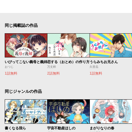
同じ掲載誌の作品
いびってこない義母と義姉
恋する（おとめ）の作り方
うらみちお兄さん
おつじ
万丈梓
久世岳
1話無料
2話無料
1話無料
同じジャンルの作品
書くなる我ら
宇宙不動産ほしの
まがりなりの春