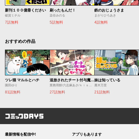
新刊１００億冊ください
刷ったもんだ！
鉄のおじょうさま
破賀ミチル
染谷みのる
まがりひろあき
7話無料
5話無料
4話無料
おすすめの作品
ツレ猫 マルルとハチ
追放されたチート付与魔術師は気ままなセカンドライフを謳歌する。 ～俺は武器だけじゃなく、あらゆるものに『強化ポイント』を付与できるし、俺の意思でいつでも効果を解除できるけど、残った人たち大丈夫？～
妹は知っている
園田ゆり
業務用餅/六志麻あさ/ｋｉｓｕｉ
雁木万里
81話無料
27話無料
21話無料
コミックDAYS
最新情報を配信中!
アプリもあります