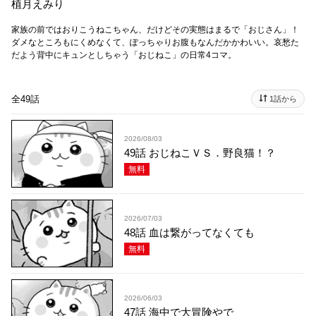
植月えみり
家族の前ではおりこうねこちゃん、だけどその実態はまるで「おじさん」！
ダメなところもにくめなくて、ぽっちゃりお腹もなんだかかわいい。哀愁た
だよう背中にキュンとしちゃう「おじねこ」の日常4コマ。
全49話
1話から
2026/08/03
49話 おじねこＶＳ．野良猫！？
無料
2026/07/03
48話 血は繋がってなくても
無料
2026/06/03
47話 海中で大冒険やで