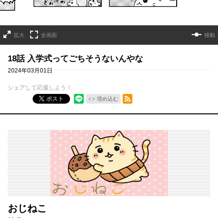
拡大
全画面
移動
18話 入学式ってごちそうないんやな
2024年03月01日
シェアして応援しよう！
RSSフィード
ポスト
埋め込む
おじねこ