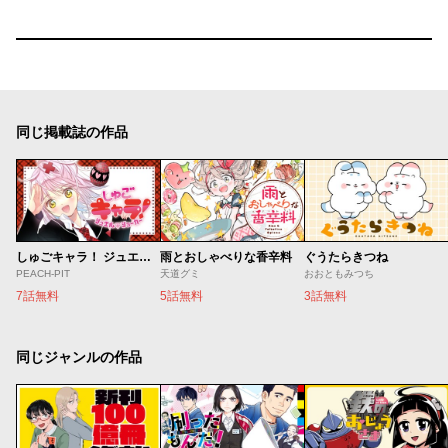
同じ掲載誌の作品
しゅごキャラ！ ジュエルジョーカー
雨とおしゃべりな香辛料
ぐうたらきつね
PEACH-PIT
天道グミ
おおともみつち
7話無料
5話無料
3話無料
同じジャンルの作品