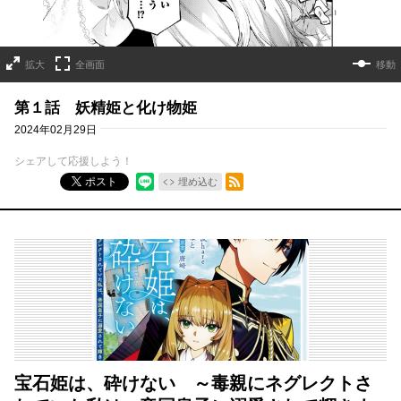
拡大
全画面
移動
第１話 妖精姫と化け物姫
2024年02月29日
シェアして応援しよう！
RSSフィード
ポスト
埋め込む
宝石姫は、砕けない ～毒親にネグレクトさ