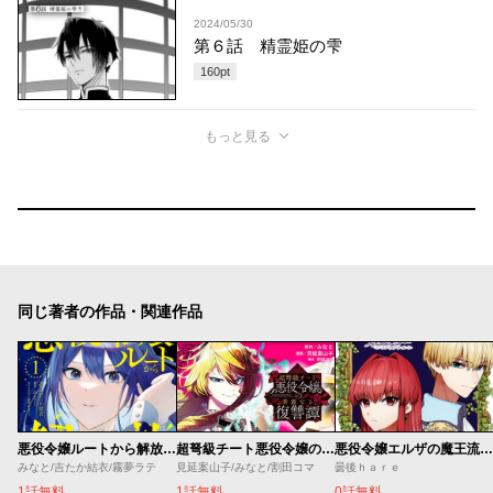
2024/05/30
第６話 精霊姫の雫
160
pt
もっと見る
同じ著者の作品・関連作品
悪役令嬢ルートから解放されました！ ～ゲームは終わったので、ヒロインには退場してもらいましょうか～
超弩級チート悪役令嬢の華麗なる復讐譚
悪役令嬢エルザの魔王流社交ライフ
みなと/吉たか結衣/霧夢ラテ
見延案山子/みなと/割田コマ
曇後ｈａｒｅ
1話無料
1話無料
0話無料