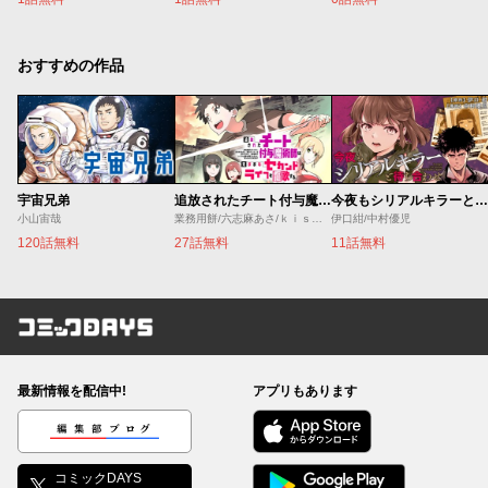
おすすめの作品
宇宙兄弟
追放されたチート付与魔術師は気ままなセカンドライフを謳歌する。 ～俺は武器だけじゃなく、あらゆるものに『強化ポイント』を付与できるし、俺の意思でいつでも効果を解除できるけど、残った人たち大丈夫？～
今夜もシリアルキラーと待ち合わせ
小山宙哉
業務用餅/六志麻あさ/ｋｉｓｕｉ
伊口紺/中村優児
120話無料
27話無料
11話無料
コミックDAYS
最新情報を配信中!
アプリもあります
編集部ブログ
コミックDAYS