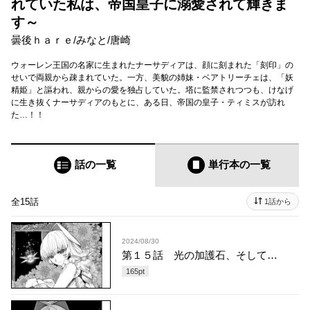
れていた私は、帝国皇子に溺愛されて輝きま
す～
曇後ｈａｒｅ
/
みなと
/
唐崎
ウォーレン王国の名家に生まれたナーサディアは、顔に刻まれた「刻印」の
せいで両親から疎まれていた。一方、美貌の姉妹・ベアトリーチェは、「妖
精姫」と謳われ、親からの愛を独占していた。塔に監禁されつつも、けなげ
に生き抜くナーサディアのもとに、ある日、帝国の皇子・ティミスが訪れ
た…！！
話の一覧
単行本
の一覧
全15話
1話から
2024/08/30
第１５話 光の加護石、そして…
165
pt