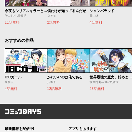
今夜もシリアルキラーと待ち合わせ
僕だけが知ってるんだぜ
シャンバラッド
伊口紺/中村優児
タアモ
眞山継
11話無料
2話無料
4話無料
おすすめの作品
IGCガール
かわいいのは俺である
世界最強の魔女、始めました ～私だけ『攻略サイト』を見れる世界で自由に生きます～
東和広
八寿子
坂木持丸/riritto/戸賀環
4話無料
12話無料
23話無料
コミックDAYS
最新情報を配信中!
アプリもあります