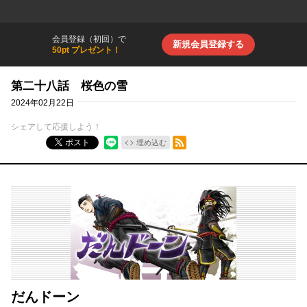
会員登録（初回）で
新規会員登録する
50pt プレゼント！
第二十八話 桜色の雪
2024年02月22日
シェアして応援しよう！
RSSフィード
ポスト
埋め込む
だんドーン