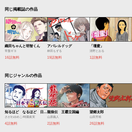
同じ掲載誌の作品
織田ちゃんと明智くん
アパレルドッグ
「壇蜜」
常盤ギヨ
林田もずる
清野とおる
16話無料
19話無料
1話無料
同じジャンルの作品
知るほど なるほど 日本すごい人伝
龍狼伝 王霸立国編
望郷太郎
さがわゆめこ/時園眞実
山原義人
山田芳裕
4話無料
2話無料
26話無料