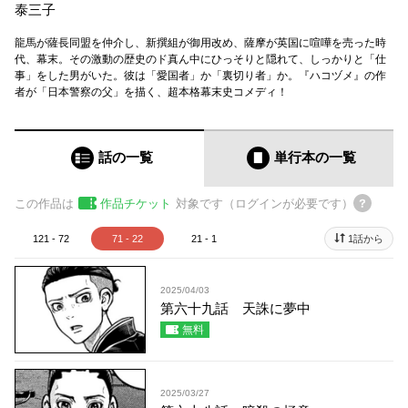
泰三子
龍馬が薩長同盟を仲介し、新撰組が御用改め、薩摩が英国に喧嘩を売った時
代、幕末。その激動の歴史のド真ん中にひっそりと隠れて、しっかりと「仕
事」をした男がいた。彼は「愛国者」か「裏切り者」か。『ハコヅメ』の作
者が「日本警察の父」を描く、超本格幕末史コメディ！
話の一覧
単行本
の一覧
この作品は
作品チケット
対象です（ログインが必要です）
121 - 72
71 - 22
21 - 1
1話から
2025/04/03
第六十九話 天誅に夢中
無料
2025/03/27