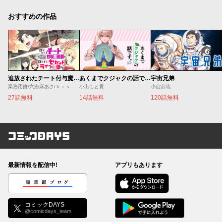
おすすめの作品
追放されたチート付与魔術師は気ままなセカンドライフを謳歌する。 ～俺は武器だけじゃなく、あらゆるものに『強化ポイント』を付与できるし、俺の意思でいつでも効果を解除できるけど、残った人たち大丈夫？～
あくまでクジャクの話です。
宇宙兄弟
業務用餅/六志麻あさ/ｋｉｓｕｉ
小出もと貴
小山宙哉
27話無料
14話無料
120話無料
コミックDAYS
最新情報を配信中!
アプリもあります
編集部ブログ
コミックDAYS
@comicdays_team