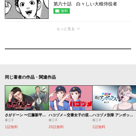
第六十話 白々しい大根侍役者
無料
もっと見る
同じ著者の作品・関連作品
さがドーン 〜江藤新平と肥前の妖怪〜
ハコヅメ～交番女子の逆襲～
ハコヅメ別章 アンボックス
泰三子
泰三子
泰三子
1話無料
26話無料
1話無料