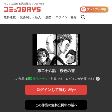
たくさん読める講談社のマンガWEB
コミックDAYS
¥0
プレミアム体験
無料連載
読み切り・新人
履歴
ログイン・登録
検
索
第二十八話 桜色の雪
この作品は
作品チケット
対象です（ログインが必要です）
ログインして読む
85pt
この作品の
無料公開中の話へ