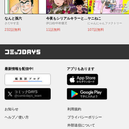
なんと孫六
今夜もシリアルキラーと待ち合わせ
ヤニねこ
さだやす圭
伊口紺/中村優児
にゃんにゃんファクトリー
232話無料
11話無料
107話無料
コミックDAYS
最新情報を配信中!
アプリもあります
編集部ブログ
コミックDAYS
@comicdays_team
お知らせ
利用規約
ヘルプ／使い方
プライバシーポリシー
外部送信について