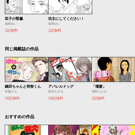
双子の腎臓
坊主にしてください！
福岡ゆい
福岡ゆい
1話無料
1話無料
同じ掲載誌の作品
織田ちゃんと明智くん
アパレルドッグ
「壇蜜」
常盤ギヨ
林田もずる
清野とおる
16話無料
19話無料
1話無料
おすすめの作品