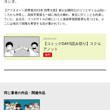
ヨシダ。
【アフタヌーン四季賞2023冬 四季大賞】家がお隣同士のリツとサトルは幼い
ころから仲良し。高校卒業後も一緒に地元を離れ、東京に行くことを約束し
ていた。ある日、リツがサトルの家にいくと進路希望調査票を見つける。そ
こには地元で就職を希望する旨が書かれていた。
2024/01/25
【コミックDAYS読み切り】スクエ
アノット
無料
同じ著者の作品・関連作品