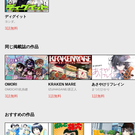
ディグイット
ヨシダ。
3話無料
同じ掲載誌の作品
OMORI
KRAKEN MARE
あさやけリフレイン
OMOCAT/此糸縫
IZU/HAGANE/原正人
まつだひかり
3話無料
1話無料
1話無料
おすすめの作品