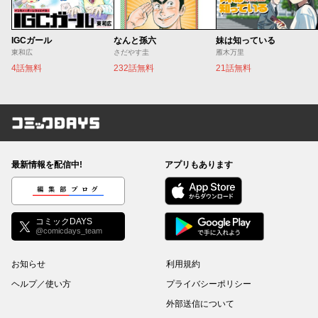
IGCガール
なんと孫六
妹は知っている
東和広
さだやす圭
雁木万里
4話無料
232話無料
21話無料
コミックDAYS
最新情報を配信中!
アプリもあります
編集部ブログ
コミックDAYS
@comicdays_team
お知らせ
利用規約
ヘルプ／使い方
プライバシーポリシー
外部送信について