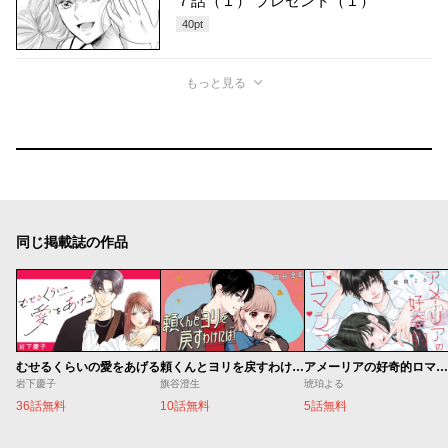
７話（１） プレゼント（１）
40
pt
もっと見る
同じ掲載誌の作品
むせるくらいの愛をあげる
頼くんとヨリを戻すわけには！
アメーリアの好奇的ロマンス
岩下慶子
旗谷澄生
琥珀よる
36話無料
10話無料
5話無料