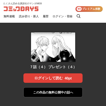
たくさん読める講談社のマンガWEB
コミックDAYS
¥0
プレミアム体験
無料連載
読み切り・新人
履歴
ログイン・登録
検
索
７話（４） プレゼント（４）
ログインして読む
40pt
この作品の
無料公開中の話へ