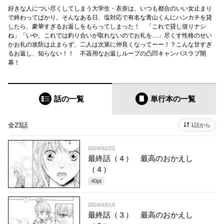
好きな人につい尽くしてしまう大学生・衣奈は、いつも都合のいい女止まり
で終わってばかり。そんなある日、塩対応で有名な青山くんにハンカチを貸
したら、豪華すぎるお返しをもらってしまった！ 「これで貸し借りナシ
ね」「いや、これでは釣り合いが取れないのでお礼を…」尽くす性格のせい
かお礼の攻防は止まらず、二人は次第に仲良くなってーー！？こんな甘すぎ
るお返し、知らない！！ 不器用なお返しループの凸凹キャンパスラブ開
幕！
話の一覧
単行本
の一覧
全23話
1話から
2024/02/22
最終話（４） 最高のおかえし
（４）
40
pt
2024/02/15
最終話（３） 最高のおかえし