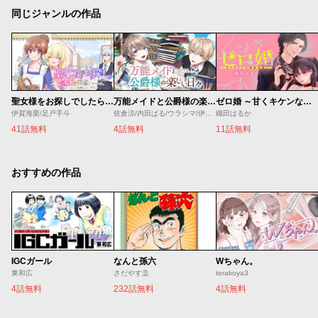
同じジャンルの作品
聖女様をお探しでしたら妹で間違いありません。さあどうぞお連れください、今すぐ。
万能メイドと公爵様の楽しい日々
ゼロ婚 ～甘くキケンな極秘任務～
伊賀海栗/足戸手斗
佐倉涼/内田ぱる/ウラシマ/伊藤テリヤキ
織田はるか
41話無料
4話無料
11話無料
おすすめの作品
IGCガール
なんと孫六
Wちゃん。
東和広
さだやす圭
terakoya3
4話無料
232話無料
4話無料