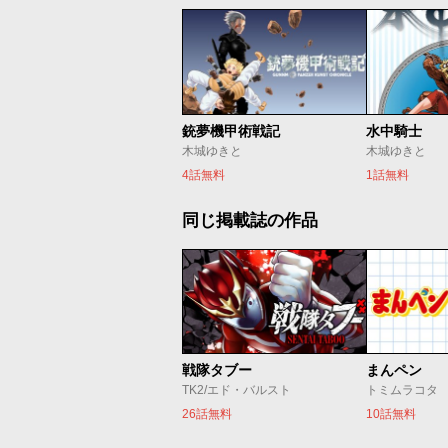
銃夢機甲術戦記
水中騎士
木城ゆきと
木城ゆきと
4話無料
1話無料
同じ掲載誌の作品
戦隊タブー
まんペン
TK2/エド・バルスト
トミムラコタ
26話無料
10話無料