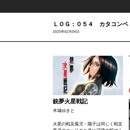
ＬＯＧ：０５４ カタコンベ
2025年02月04日
銃夢火星戦記
木城ゆきと
火星の戦災孤児・陽子は同じく戦災