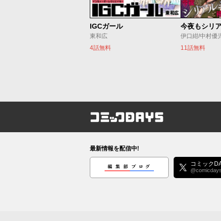
IGCガール
東和広
伊口紺/中村優
4話無料
11話無料
コミックDAYS
最新情報を配信中!
編集部ブログ
コミックDA
@comicday