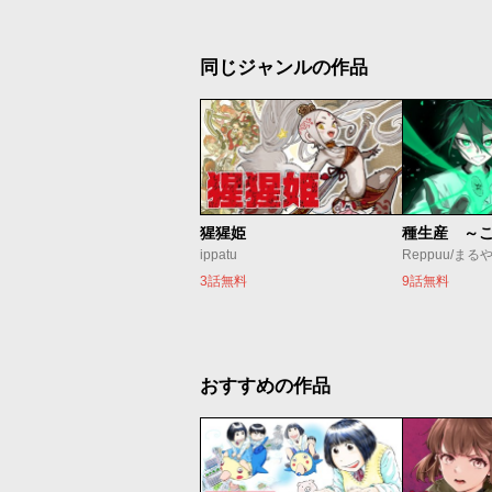
同じジャンルの作品
猩猩姫
ippatu
Reppuu/まる
3話無料
9話無料
おすすめの作品