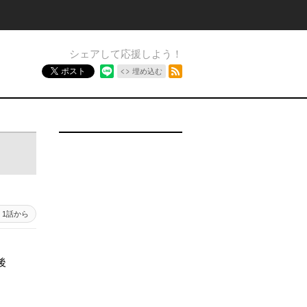
シェアして応援しよう！
RSSフィード
ポスト
埋め込む
1話から
後