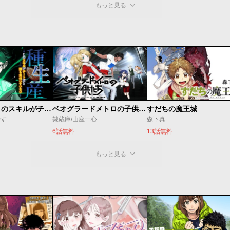
もっと見る
種生産 ～このスキルがチートだとまだ誰も気付いていない～
ベオグラードメトロの子供たち
すだちの魔王城
やす
隷蔵庫/山座一心
森下真
6話無料
13話無料
もっと見る