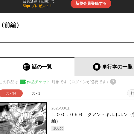
会員登録（初回）で
新規会員登録する
50pt プレゼント！
（前編）
話の一覧
単行本
の一覧
この作品は
作品チケット
対象です（ログインが必要です）
83 - 34
33 - 1
2025/03/11
ＬＯＧ：０５６ クアン・キルボルン（
編）
100
pt