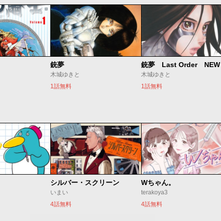
銃夢
木城ゆきと
木城ゆきと
1話無料
1話無料
シルバー・スクリーン
Wちゃん。
いまい
terakoya3
4話無料
4話無料