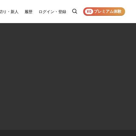
プレミアム体験
切り・新人
履歴
ログイン・登録
検
¥0
索