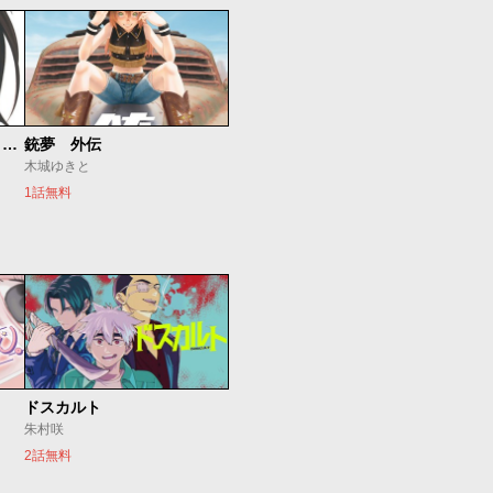
銃夢 Last Order NEW EDITION
銃夢 外伝
木城ゆきと
1話無料
ドスカルト
朱村咲
2話無料