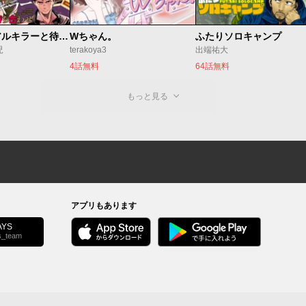
今夜もシリアルキラーと待ち合わせ
Wちゃん。
ふたりソロキャンプ
児
terakoya3
出端祐大
4話無料
64話無料
もっと見る
アプリもあります
YS
s_team