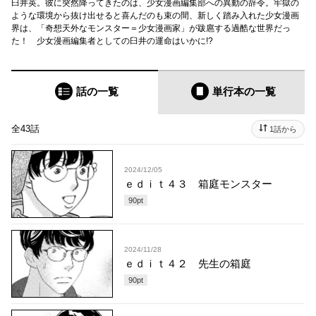
臼井英。彼に突然降ってきたのは、少女漫画編集部への異動の辞令。牢獄の
ような環境から抜け出せると喜んだのも束の間、新しく踏み入れた少女漫画
界は、「奇想天外なモンスター＝少女漫画家」が跋扈する過酷な世界だっ
た！ 少女漫画編集者としての臼井の運命はいかに!?
話の一覧
単行本
の一覧
全43話
1話から
2024/12/05
ｅｄｉｔ４３ 箱庭モンスター
90
pt
2024/11/28
ｅｄｉｔ４２ 先生の箱庭
90
pt