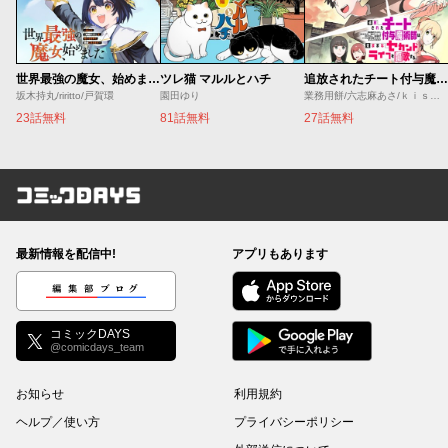
世界最強の魔女、始めました ～私だけ『攻略サイト』を見れる世界で自由に生きます～
ツレ猫 マルルとハチ
追放されたチート付与魔術師は気ままなセカンドライフを謳歌する。 ～俺は武器だけじゃなく、あらゆるものに『強化ポイント』を付与できるし、俺の意思でいつでも効果を解除できるけど、残った人たち大丈夫？～
坂木持丸/riritto/戸賀環
園田ゆり
業務用餅/六志麻あさ/ｋｉｓｕｉ
23話無料
81話無料
27話無料
コミックDAYS
最新情報を配信中!
アプリもあります
編集部ブログ
コミックDAYS
@comicdays_team
お知らせ
利用規約
ヘルプ／使い方
プライバシーポリシー