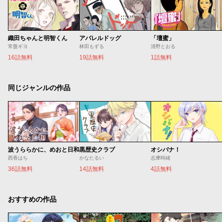
織田ちゃんと明智くん
アパレルドッグ
「壇蜜」
常盤ギヨ
林田もずる
清野とおる
16話無料
19話無料
1話無料
同じジャンルの作品
波うららかに、めおと日和
黒歴史クラブ
オシバナ！
西香はち
かなたるい
志摩時緒
36話無料
14話無料
4話無料
おすすめの作品