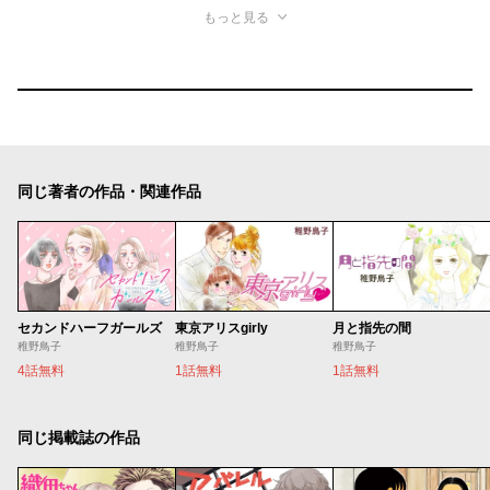
もっと見る
同じ著者の作品・関連作品
セカンドハーフガールズ
東京アリスgirly
月と指先の間
稚野鳥子
稚野鳥子
稚野鳥子
4話無料
1話無料
1話無料
同じ掲載誌の作品