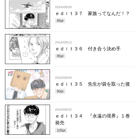
2024/09/26
ｅｄｉｔ３７ 家族ってなんだ！？
85
pt
2024/09/12
ｅｄｉｔ３６ 付き合う決め手
85
pt
2024/09/05
ｅｄｉｔ３５ 先生が袋を取った後
90
pt
2024/08/22
ｅｄｉｔ３４ 『永遠の境界』１巻
発売
105
pt