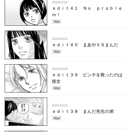
2024/11/14
ｅｄｉｔ４１ Ｎｏ ｐｒｏｂｌｅ
ｍ！
90
pt
2024/10/31
ｅｄｉｔ４０ まあやＶＳまんだ
90
pt
2024/10/24
ｅｄｉｔ３９ ピンチを救ったのは
彼女
90
pt
2024/10/10
ｅｄｉｔ３８ まんだ先生の弟
85
pt