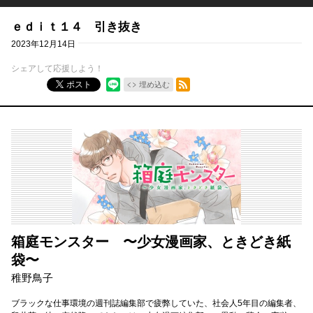
ｅｄｉｔ１４ 引き抜き
2023年12月14日
シェアして応援しよう！
RSSフィード
ポスト
埋め込む
箱庭モンスター 〜少女漫画家、ときどき紙
袋〜
稚野鳥子
ブラックな仕事環境の週刊誌編集部で疲弊していた、社会人5年目の編集者、