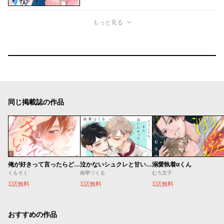
もっと見る
同じ掲載誌の作品
俺が好きって言ったらどうする？
泣かないシュクレと甘いキス
溺愛執着αくん
くもそく
南華つくる
むろ文子
1話無料
1話無料
1話無料
おすすめの作品