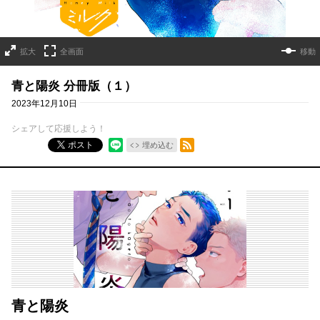
拡大
全画面
移動
青と陽炎 分冊版（１）
2023年12月10日
シェアして応援しよう！
RSSフィード
ポスト
埋め込む
青と陽炎