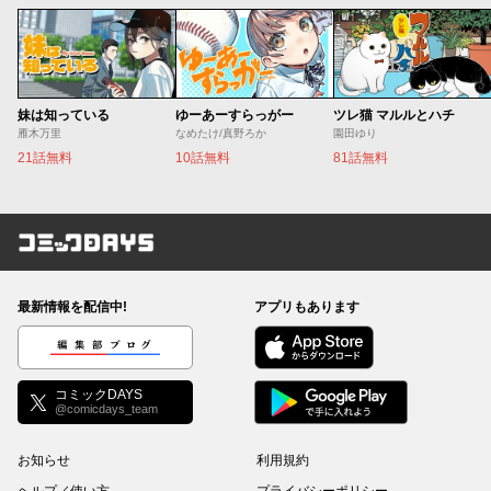
妹は知っている
ゆーあーすらっがー
ツレ猫 マルルとハチ
雁木万里
なめたけ/真野ろか
園田ゆり
21話無料
10話無料
81話無料
コミックDAYS
最新情報を配信中!
アプリもあります
編集部ブログ
コミックDAYS
@comicdays_team
お知らせ
利用規約