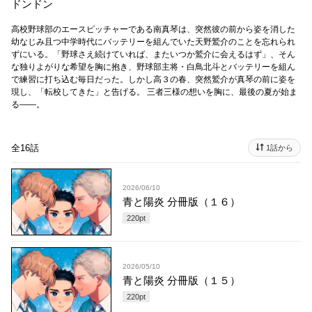
ドンドン
高校野球部のエースピッチャーである南真琴は、突然彼の前から姿を消した
幼なじみ且つ中学時代にバッテリーを組んでいた天野鷲介のことを忘れられ
ずにいる。「野球さえ続けていれば、またいつか鷲介に会えるはず」、そん
な独りよがりな希望を胸に抱き、野球部主将・白鳥北斗とバッテリーを組ん
で練習に打ち込む毎日だった。しかし高３の春、突然鷲介が真琴の前に姿を
現し、「転校してきた」と告げる。 三者三様の想いを胸に、最後の夏が始ま
る――。
全16話
1話から
2026/06/10
青と陽炎 分冊版（１６）
220
pt
2026/05/10
青と陽炎 分冊版（１５）
220
pt