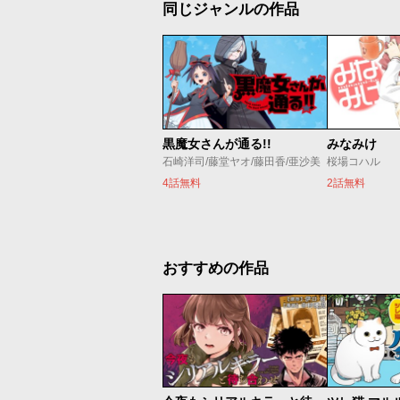
同じジャンルの作品
黒魔女さんが通る!!
みなみけ
石崎洋司/藤堂ヤオ/藤田香/亜沙美
桜場コハル
4話無料
2話無料
おすすめの作品