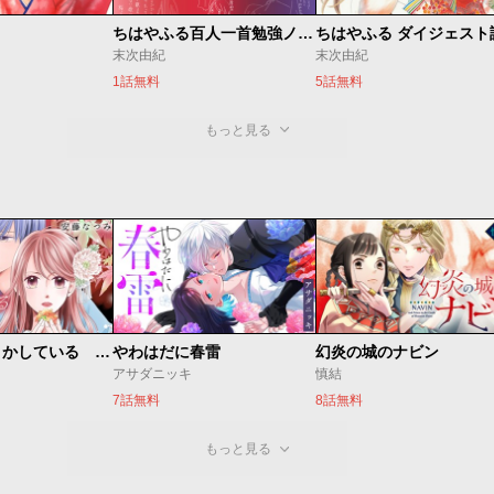
ちはやふる百人一首勉強ノート
末次由紀
末次由紀
1話無料
5話無料
もっと見る
私たちはどうかしている 妻恋い
やわはだに春雷
幻炎の城のナビン
アサダニッキ
慎結
7話無料
8話無料
もっと見る