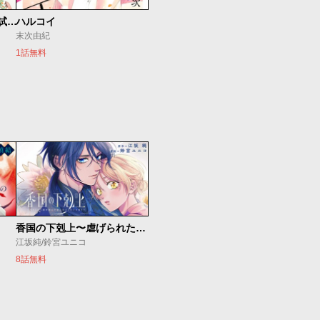
ちはやふる ダイジェスト試し読み
ハルコイ
末次由紀
1話無料
香国の下剋上〜虐げられた調香師は不遇の皇子と天下を狙う〜
江坂純/鈴宮ユニコ
8話無料