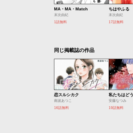
MA・MA・Match
ちはやふる
末次由紀
末次由紀
1話無料
17話無料
同じ掲載誌の作品
恋スルシカク
南波あつこ
安藤なつみ
16話無料
19話無料