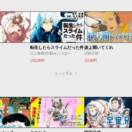
転生したらスライムだった件
波よ聞いてくれ
川上泰樹/伏瀬/みっつばー
沙村広明
18話無料
2話無料
もっと見る