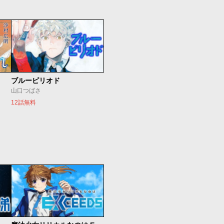
ブルーピリオド
山口つばさ
12話無料