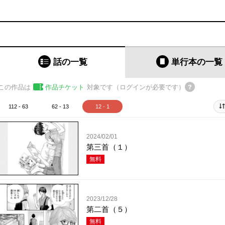
話の一覧
単行本
の一覧
この作品は
作品チケット
対象です（ログインが必要です）
112 - 63
62 - 13
12 - 1
2024/02/01
第三首（１）
無料
2023/12/28
第二首（５）
無料