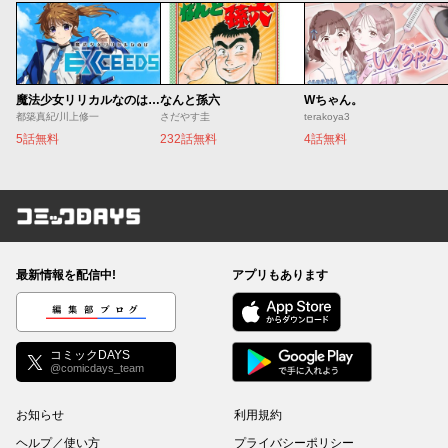
魔法少女リリカルなのは EXCEEDS
なんと孫六
Wちゃん。
都築真紀/川上修一
さだやす圭
terakoya3
5話無料
232話無料
4話無料
コミックDAYS
最新情報を配信中!
アプリもあります
編集部ブログ
コミックDAYS
@comicdays_team
お知らせ
利用規約
ヘルプ／使い方
プライバシーポリシー