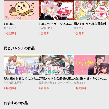
おじねこ
しゅごキャラ！ ジュエルジョーカー
雨とおしゃべりな香辛料
植月えみり
PEACH-PIT
天道グミ
49話無料
7話無料
5話無料
同じジャンルの作品
聖女様をお探しでしたら妹で間違いありません。さあどうぞお連れください、今すぐ。
万能メイドと公爵様の楽しい日々
ゼロ婚 ～甘くキケンな極秘任務～
伊賀海栗/足戸手斗
佐倉涼/内田ぱる/ウラシマ/伊藤テリヤキ
織田はるか
41話無料
4話無料
11話無料
おすすめの作品