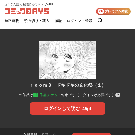
たくさん読める講談社のマンガWEB
コミックDAYS
¥0
プレミアム体験
無料連載
読み切り・新人
履歴
ログイン・登録
検
索
ｒｏｏｍ３ ドキドキの文化祭（１）
この作品は
作品チケット
対象です（ログインが必要です）
ログインして読む
45pt