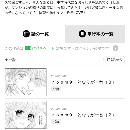
スで過ごす日々。そんなある日、中学時代になおらしさを認めてくれた葉
が、マンションの隣りの部屋に引っ越してきた！ だけど彼は超クールな男
の子になっていて!? 待望の胸キュンご近所LOVE！
話の一覧
単行本
の一覧
この作品は
作品チケット
対象です（ログインが必要です）
全26話
1話から
2024/08/02
ｒｏｏｍ９ となりが一番（３）
45
pt
2024/08/02
ｒｏｏｍ９ となりが一番（２）
40
pt