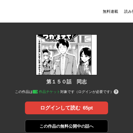
無料連載
読み
第１５０話 同志
この作品は
作品チケット
対象です（ログインが必要です）
65pt
ログインして読む
この作品の
無料公開中の話へ