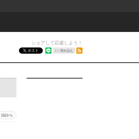
シェアして応援しよう！
RSSフィード
ポスト
埋め込む
1話から