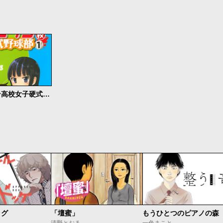
マックミラン高校女子硬式野球部
ッグ
「壇蜜」