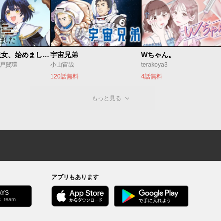
世界最強の魔女、始めました ～私だけ『攻略サイト』を見れる世界で自由に生きます～
宇宙兄弟
Wちゃん。
o/戸賀環
小山宙哉
terakoya3
120話無料
4話無料
もっと見る
アプリもあります
YS
s_team