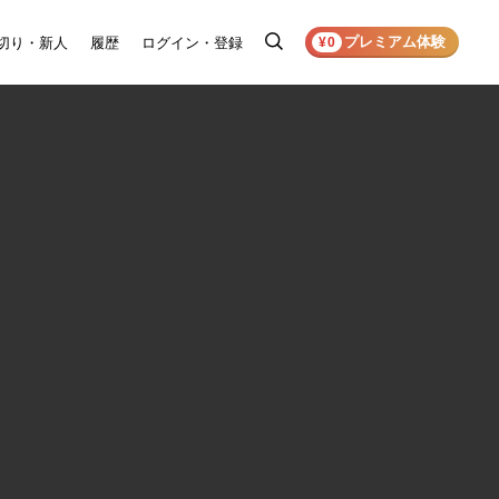
プレミアム体験
切り・新人
履歴
ログイン・登録
検
¥0
索