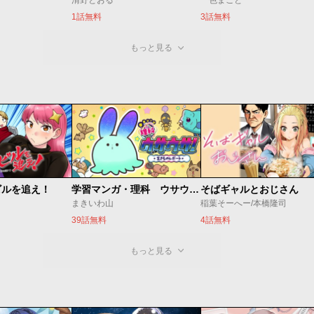
清野とおる
一色まこと
1話無料
3話無料
もっと見る
ビルを追え！
学習マンガ・理科 ウサウサ！
そばギャルとおじさん
まきいわ山
稲葉そーへー/本橋隆司
39話無料
4話無料
もっと見る