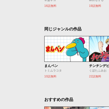
常盤ギヨ
林田もずる
16話無料
19話無料
同じジャンルの作品
まんペン
チンチンデ
トミムラコタ
くぼたふみお
10話無料
22話無料
おすすめの作品