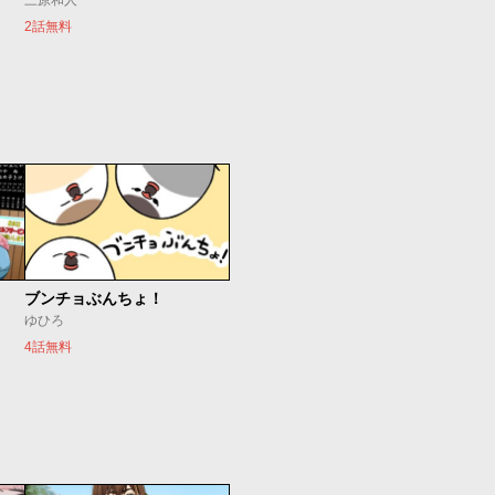
三原和人
2話無料
ブンチョぶんちょ！
ゆひろ
4話無料