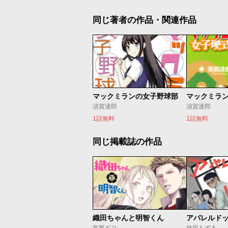
同じ著者の作品・関連作品
マックミランの女子野球部
須賀達郎
須賀達郎
1話無料
1話無料
同じ掲載誌の作品
織田ちゃんと明智くん
アパレルド