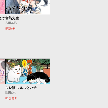
室で
官能先生
吉田基已
5話無料
ツレ猫 マルルとハチ
園田ゆり
81話無料