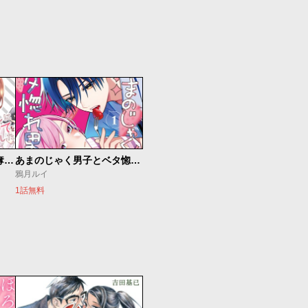
恋ヶ窪くんにはじめてを奪われました
あまのじゃく男子とベタ惚れ男子
鴉月ルイ
1話無料