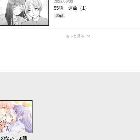
2023/09/03
55話 運命（1）
65
pt
もっと見る
らのないしょ話