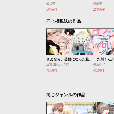
優姫夢
優姫夢
1話無料
27話無料
同じ掲載誌の作品
さよなら、英雄になった旦那様 ～ただ祈るだけの役立たずな妻のはずでしたが……～
十九川くん
遠雷/進む/とき間
桜葉ケイ
7話無料
4話無料
同じジャンルの作品