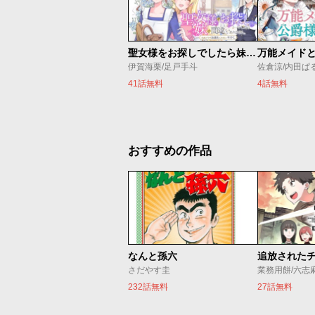
聖女様をお探しでしたら妹で間違いありません。さあどうぞお連れください、今すぐ。
伊賀海栗/足戸手斗
41話無料
4話無料
おすすめの作品
なんと孫六
さだやす圭
業務用餅/六志
232話無料
27話無料