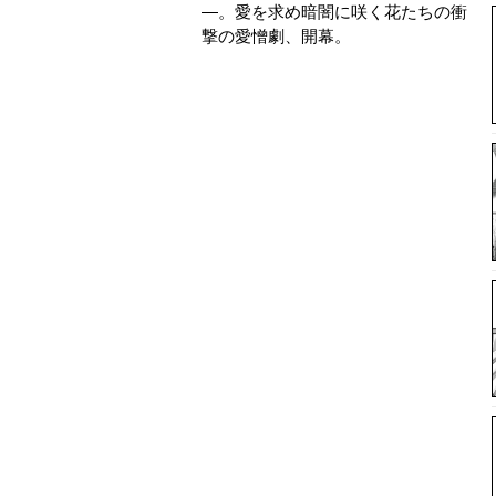
―。愛を求め暗闇に咲く花たちの衝
撃の愛憎劇、開幕。