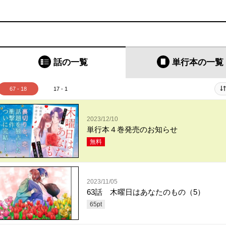
話の一覧
単行本
の一覧
67 - 18
17 - 1
2023/12/10
単行本４巻発売のお知らせ
無料
2023/11/05
63話 木曜日はあなたのもの（5）
65
pt