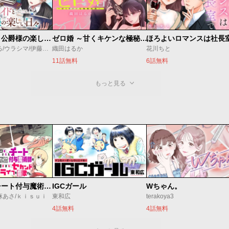
万能メイドと公爵様の楽しい日々
ゼロ婚 ～甘くキケンな極秘任務～
ほろよいロマンスは社長
佐倉涼/内田ぱる/ウラシマ/伊藤テリヤキ
織田はるか
花川ちと
11話無料
6話無料
もっと見る
追放されたチート付与魔術師は気ままなセカンドライフを謳歌する。 ～俺は武器だけじゃなく、あらゆるものに『強化ポイント』を付与できるし、俺の意思でいつでも効果を解除できるけど、残った人たち大丈夫？～
IGCガール
Wちゃん。
麻あさ/ｋｉｓｕｉ
東和広
terakoya3
4話無料
4話無料