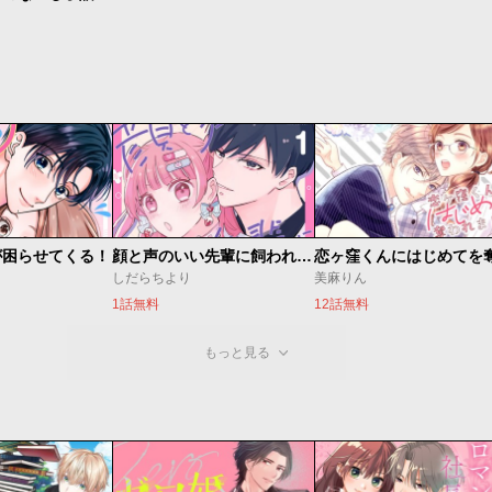
が困らせてくる！
顔と声のいい先輩に飼われてます。
しだらちより
美麻りん
1話無料
12話無料
もっと見る