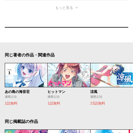
もっと見る
同じ著者の作品・関連作品
あの島の海音荘
ヒットマン
涼風
瀬尾公治
瀬尾公治
瀬尾公治
1話無料
1話無料
23話無料
同じ掲載誌の作品