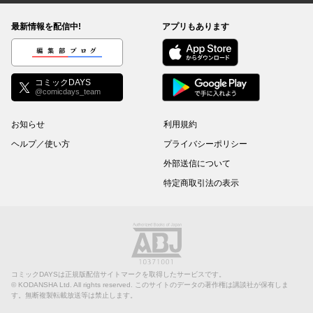
最新情報を配信中!
アプリもあります
編集部ブログ
コミックDAYS
@comicdays_team
お知らせ
利用規約
ヘルプ／使い方
プライバシーポリシー
外部送信について
特定商取引法の表示
コミックDAYSは正規版配信サイトマークを取得したサービスです。
©
KODANSHA Ltd.
All rights reserved. このサイトのデータの著作権は講談社が保有しま
す。無断複製転載放送等は禁止します。