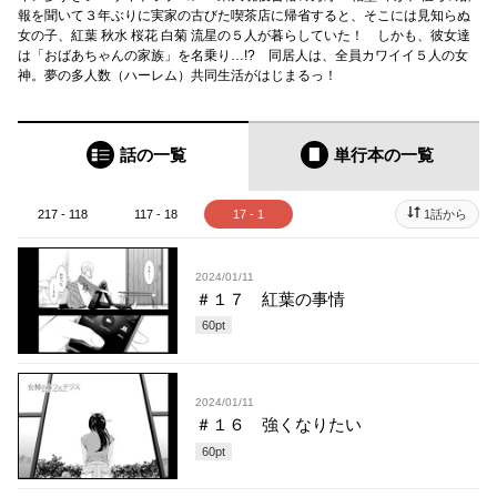
報を聞いて３年ぶりに実家の古びた喫茶店に帰省すると、そこには見知らぬ
女の子、紅葉 秋水 桜花 白菊 流星の５人が暮らしていた！ しかも、彼女達
は「おばあちゃんの家族」を名乗り…!? 同居人は、全員カワイイ５人の女
神。夢の多人数（ハーレム）共同生活がはじまるっ！
話の一覧
単行本
の一覧
217 - 118
117 - 18
17 - 1
1話から
2024/01/11
＃１７ 紅葉の事情
60
pt
2024/01/11
＃１６ 強くなりたい
60
pt