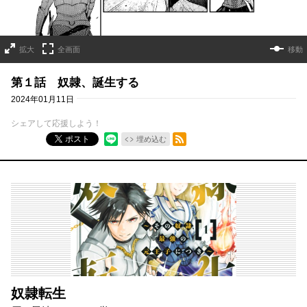
拡大
全画面
移動
第１話 奴隷、誕生する
2024年01月11日
シェアして応援しよう！
RSSフィード
ポスト
埋め込む
奴隷転生