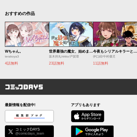
おすすめの作品
Wちゃん。
世界最強の魔女、始めました ～私だけ『攻略サイト』を見れる世界で自由に生きます～
今夜もシリアルキラーと待ち合わせ
terakoya3
坂木持丸/riritto/戸賀環
伊口紺/中村優児
4話無料
23話無料
11話無料
コミックDAYS
最新情報を配信中!
アプリもあります
編集部ブログ
コミックDAYS
@comicdays_team