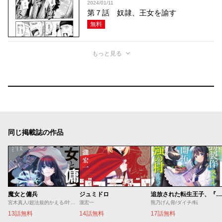
2024/01/11
第７話 奴隷、王女を諭す
無料
もっと見る
同じ掲載誌の作品
魔女と傭兵
ジュミドロ
追放された転生王子、『自動製作』スキルで領地を爆速で開拓し最強の村を作ってしまう
宮木真人/超法規的かえる/叶世べんち
瀧宏一
熊乃げん骨/ダイチ/転
13話無料
14話無料
17話無料