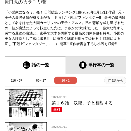
原口鳳汰
/
カラユミ
/
誉
「小説家になろう」発！ 日間総合ランキング1位(2020年1月12日)作品!! 元・
王子の最強奴隷が成り上がる！ 世直し“下剋上”ファンタジー!! 最強の魔法師
として名をはせた大国カーリッツの王子・アルス。己の悲願を成し遂げるた
め、彼が魔法によって転生した先は、まさかの“奴隷”だった！ 強大な竜すら
滅する最強の魔法と、素手で大木を両断する最高の肉体を併せ持ち、小国の
王女の護衛として旅に出る!! 世に渦巻く陰謀を斬って伏せる！ 奴隷による世
直し“下剋上”ファンタジー、ここに開幕!! 原作者書き下ろし小説も収録!!
話の一覧
単行本
の一覧
116 - 67
66 - 17
16 - 1
1話から
2024/01/11
第１６話 奴隷、子と相対する
無料
2024/01/11