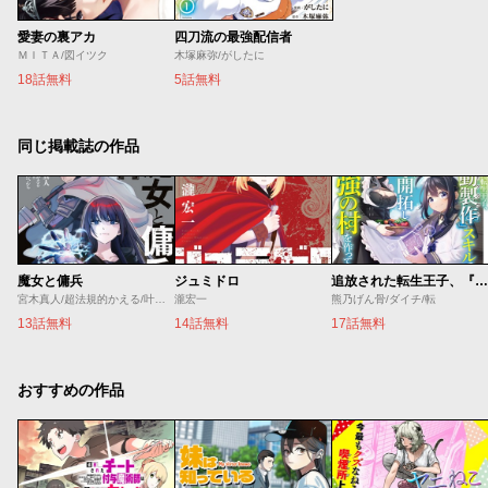
愛妻の裏アカ
四刀流の最強配信者
ＭＩＴＡ/図イツク
木塚麻弥/がしたに
18話無料
5話無料
同じ掲載誌の作品
魔女と傭兵
ジュミドロ
追放された転生王子、『自動製作』スキルで領地を爆速で開拓し最強の村を作ってしまう
宮木真人/超法規的かえる/叶世べんち
瀧宏一
熊乃げん骨/ダイチ/転
13話無料
14話無料
17話無料
おすすめの作品