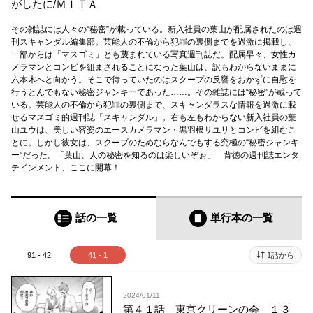
がしたに
/
ＭＩＴＡ
その雑誌には人々の“秘密”が載っている。新入社員の葉山が配属されたのは週
刊スキャンダル編集部。芸能人の不倫から犯罪の裏側までを過激に掲載し、
一部からは「マスゴミ」とも蔑まれている写真週刊誌だ。配属早々、女性カ
メラマンとコンビを組まされることになった葉山は、訳もわからないままに
六本木へと向かう。そこで待っていたのはスクープの反響をおかずに自慰を
行うとんでもない秘密ジャンキーであった……。その雑誌には“秘密”が載って
いる。芸能人の不倫から犯罪の裏側まで、スキャンダラスな情報を過激に載
せるマスゴミ的週刊誌「スキャンダル」。右も左もわからない新入社員の葉
山ユウは、美しい容姿のエースカメラマン・黒羽根サユリとコンビを組むこ
とに。しかし彼女は、スクープのためならなんでもする究極の“秘密ジャンキ
ー”だった。「葉山、人の秘密を知るのは楽しいぞぉ」 背徳の週刊誌エンタ
テインメント、ここに開幕！
話の一覧
単行本
の一覧
91 - 42
41 - 1
1話から
2024/01/11
第４１話 東京クリーンの会 １３