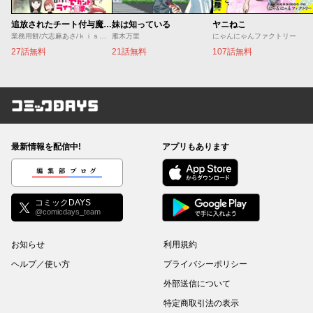
追放されたチート付与魔術師は気ままなセカンドライフを謳歌する。 ～俺は武器だけじゃなく、あらゆるものに『強化ポイント』を付与できるし、俺の意思でいつでも効果を解除できるけど、残った人たち大丈夫？～
妹は知っている
ヤニねこ
業務用餅/六志麻あさ/ｋｉｓｕｉ
雁木万里
にゃんにゃんファクトリー
27話無料
21話無料
107話無料
コミックDAYS
最新情報を配信中!
アプリもあります
編集部ブログ
コミックDAYS
@comicdays_team
お知らせ
利用規約
ヘルプ／使い方
プライバシーポリシー
外部送信について
特定商取引法の表示