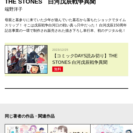
THE STONES 白河戊辰戦争異聞
端野洋子
母親と墓参りに来ていた少年が遊んでいた墓石から落ちたショックでタイム
スリップ！ そこは戊辰戦争白河口の戦い真っ只中だった！ 白河戊辰150周年
記念事業の一環で制作され販売された描き下ろし単行本、初のデジタル化！
2023/12/25
【コミックDAYS読み切り】THE
STONES 白河戊辰戦争異聞
無料
同じ著者の作品・関連作品