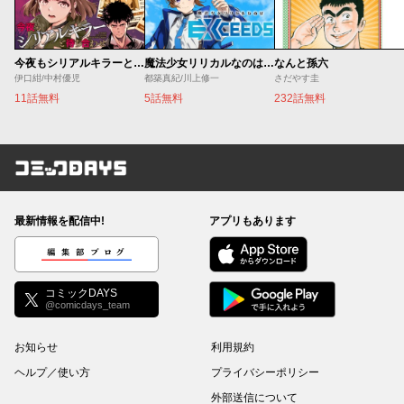
今夜もシリアルキラーと待ち合わせ
魔法少女リリカルなのは EXCEEDS
なんと孫六
伊口紺/中村優児
都築真紀/川上修一
さだやす圭
11話無料
5話無料
232話無料
コミックDAYS
最新情報を配信中!
アプリもあります
編集部ブログ
コミックDAYS
@comicdays_team
お知らせ
利用規約
ヘルプ／使い方
プライバシーポリシー
外部送信について