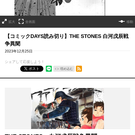
拡大
全画面
移動
【コミックDAYS読み切り】THE STONES 白河戊辰戦
争異聞
2023年12月25日
シェアして応援しよう！
RSSフィード
ポスト
埋め込む