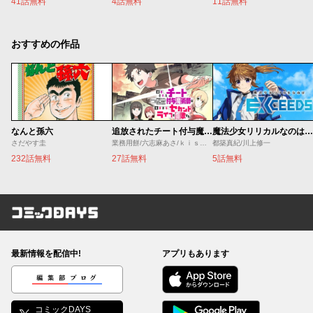
41話無料
4話無料
11話無料
おすすめの作品
なんと孫六
追放されたチート付与魔術師は気ままなセカンドライフを謳歌する。 ～俺は武器だけじゃなく、あらゆるものに『強化ポイント』を付与できるし、俺の意思でいつでも効果を解除できるけど、残った人たち大丈夫？～
魔法少女リリカルなのは EXCEEDS
さだやす圭
業務用餅/六志麻あさ/ｋｉｓｕｉ
都築真紀/川上修一
232話無料
27話無料
5話無料
コミックDAYS
最新情報を配信中!
アプリもあります
編集部ブログ
コミックDAYS