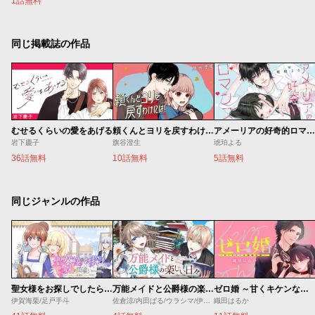
1話無料
同じ掲載誌の作品
むせるくらいの愛をあげる
頼くんとヨリを戻すわけには！
アメーリアの好奇的ロマンス
岩下慶子
旗谷澄生
琥珀よる
36話無料
10話無料
5話無料
同じジャンルの作品
聖女様をお探しでしたら妹で間違いありません。さあどうぞお連れください、今すぐ。
万能メイドと公爵様の楽しい日々
ゼロ婚 ～甘くキケンな極秘任務～
伊賀海栗/足戸手斗
佐倉涼/内田ぱる/ウラシマ/伊藤テリヤキ
織田はるか