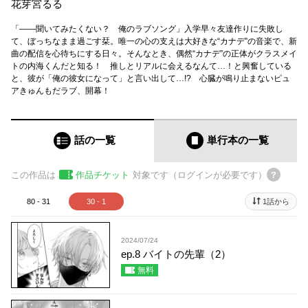
花芽宮るる
「――聞いてみたくない？ 俺のラブソング」入学早々友達作りに失敗し
て、ぼっちなまま過ごす栞。唯一の心の支えは大好きな“カナデ”の音楽で、新
曲の配信を心待ちにする日々。そんなとき、偶然“カナデ”の正体がクラスメイ
トの内海くんだと知る！ 推しとリアルに会えるなんて…！と興奮している
と、彼が「俺の彼女になって」と言い出して…!? 心臓が鳴り止まないピュ
アきゅんもだラブ、開幕！
話の一覧
単行本
の一覧
この作品は
作品チケット
対象です（ログインが必要です）
80 - 31
30 - 1
1話から
2024/07/24
ep.8 バイトの先輩（2）
無料