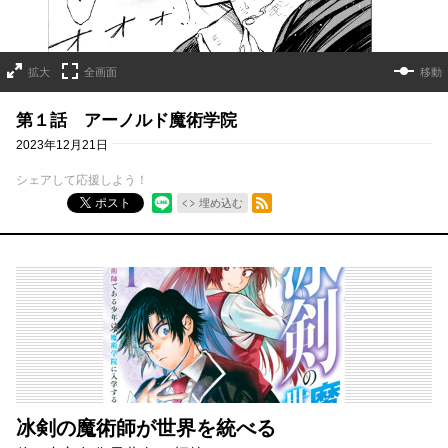
拡大
全画面
移動
第１話 アーノルド魔術学院
2023年12月21日
シェアして応援しよう！
RSSフィード
ポスト
埋め込む
冰剣の魔術師が世界を統べる