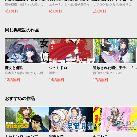
御子柴奈々/鏡ナオ/大鐘いしや/梱枝りこ
エターナル１４歳/御子柴奈々/ファルまろ
サブロウタ/ツカサ/梱枝りこ
4話無料
6話無料
1話無料
同じ掲載誌の作品
魔女と傭兵
ジュミドロ
追放された転生王子、『自動製作』スキルで領地を爆速で開拓し最強の村を作ってしまう
宮木真人/超法規的かえる/叶世べんち
瀧宏一
熊乃げん骨/ダイチ/転
13話無料
14話無料
17話無料
おすすめの作品
ふたりソロキャンプ
宇宙兄弟
ヤニねこ