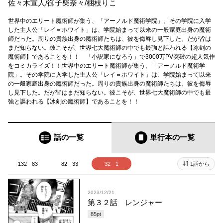
佐々木宣人
/
御子柴奈々
/
梱枝りこ
世界中のエリート魔術師が集う、「アーノルド魔術学院」。その学院に入学
した主人公「レイ＝ホワイト」は、学院始まって以来の一般家庭出身の魔術
師だった。周りの貴族出身の魔術師たちは、彼を侮辱し見下した。だが皆は
まだ知らない。彼こそが、世界七大魔術師の中でも最強と謳われる【冰剣の
魔術師】であることを！！ 「小説家になろう」で3000万PV突破の超人気作
をコミカライズ！！世界中のエリート魔術師が集う、「アーノルド魔術学
院」。その学院に入学した主人公「レイ＝ホワイト」は、学院始まって以来
の一般家庭出身の魔術師だった。周りの貴族出身の魔術師たちは、彼を侮辱
し見下した。だが皆はまだ知らない。彼こそが、世界七大魔術師の中でも最
強と謳われる【冰剣の魔術師】であることを！！
話の一覧
単行本
の一覧
132 - 83
82 - 33
32 - 1
1話から
2023/12/21
第３２話 レンジャー
85
pt