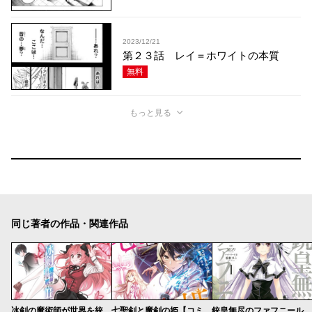
2023/12/21
第２３話 レイ＝ホワイトの本質
無料
もっと見る
同じ著者の作品・関連作品
冰剣の魔術師が世界を統べるⅡ～世界最強の魔術師である少年は、魔術学院に入学する～
七聖剣と魔剣の姫【コミカライズ版】
銃皇無尽のファフニール