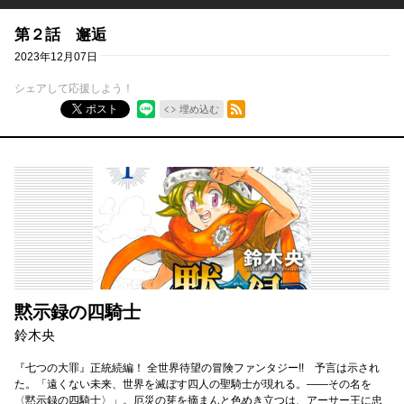
第２話 邂逅
2023年12月07日
シェアして応援しよう！
RSSフィード
ポスト
埋め込む
黙示録の四騎士
鈴木央
『七つの大罪』正統続編！ 全世界待望の冒険ファンタジー!! 予言は示され
た。「遠くない未来、世界を滅ぼす四人の聖騎士が現れる。――その名を
〈黙示録の四騎士〉」。厄災の芽を摘まんと色めき立つは、アーサー王に忠