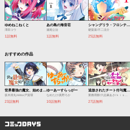
ゆめねこねくと
あの島の海音荘
シャングリラ・フロンティア
澤田コウ
瀬尾公治
硬梨菜/不二涼介
1話無料
1話無料
25話無料
おすすめの作品
世界最強の魔女、始めました ～私だけ『攻略サイト』を見れる世界で自由に生きます～
ゆーあーすらっがー
追放されたチート付与魔術師は気ままなセカンドライフを謳歌する。 ～俺は武器だけじゃなく、あらゆるものに『強化ポイント』を付与できるし、俺の意思でいつでも効果を解除できるけど、残った人たち大丈夫？～
坂木持丸/riritto/戸賀環
なめたけ/真野ろか
業務用餅/六志麻あさ/ｋｉｓｕｉ
23話無料
10話無料
27話無料
コミックDAYS