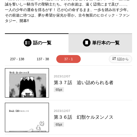
誠を誓いし一騎当千の聖騎士たち。その余波は、遠く辺境にまで及び……、
一人の少年の運命を揺るがす！ 己が心の命ずるまま、一歩を踏み出す少年。
その前途に待つは、夢か希望か栄光か罪か。古今無双のヒロイック・ファン
タジー、開幕!!
話の一覧
単行本
の一覧
237 - 138
137 - 38
37 - 1
1話から
2023/12/07
第３７話 追い詰められる者
65
pt
2023/12/07
第３６話 幻獣ケルヌンノス
65
pt