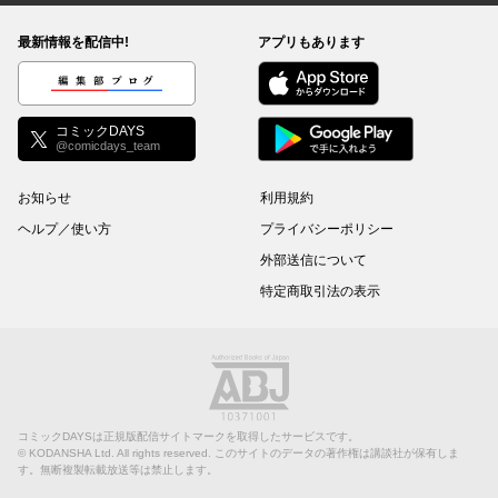
最新情報を配信中!
アプリもあります
編集部ブログ
コミックDAYS
@comicdays_team
お知らせ
利用規約
ヘルプ／使い方
プライバシーポリシー
外部送信について
特定商取引法の表示
コミックDAYSは正規版配信サイトマークを取得したサービスです。
©
KODANSHA Ltd.
All rights reserved. このサイトのデータの著作権は講談社が保有しま
す。無断複製転載放送等は禁止します。