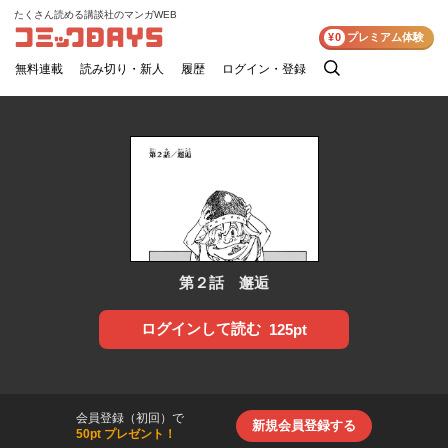
たくさん読める講談社のマンガWEB
コミックDAYS
¥0
プレミアム体験
無料連載
読み切り・新人
履歴
ログイン・登録
検
索
第２話 邂逅
ログインして読む
125pt
会員登録（初回）で
新規会員登録する
50pt プレゼント！