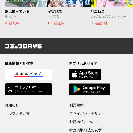
妹は知っている
宇宙兄弟
ヤニねこ
雁木万里
小山宙哉
にゃんにゃんファクトリー
21話無料
120話無料
107話無料
コミックDAYS
最新情報を配信中!
アプリもあります
編集部ブログ
コミックDAYS
@comicdays_team
お知らせ
利用規約
ヘルプ／使い方
プライバシーポリシー
外部送信について
特定商取引法の表示