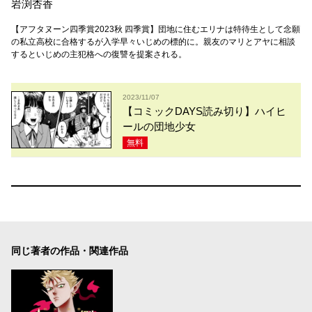
岩渕杏香
【アフタヌーン四季賞2023秋 四季賞】団地に住むエリナは特待生として念願
の私立高校に合格するが入学早々いじめの標的に。親友のマリとアヤに相談
するといじめの主犯格への復讐を提案される。
2023/11/07
【コミックDAYS読み切り】ハイヒ
ールの団地少女
無料
同じ著者の作品・関連作品