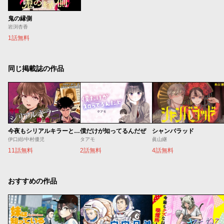
鬼の縁側
岩渕杏香
1話無料
同じ掲載誌の作品
今夜もシリアルキラーと待ち合わせ
僕だけが知ってるんだぜ
シャンバラッド
伊口紺/中村優児
タアモ
眞山継
11話無料
2話無料
4話無料
おすすめの作品