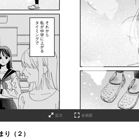
拡大
全画面
まり（２）