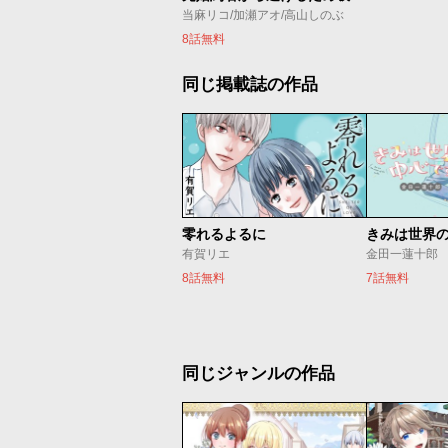
当麻リコ/加瀬アオ/高山しのぶ
8話無料
同じ掲載誌の作品
零れるよるに
きみは世界
有賀リエ
金田一蓮十郎
8話無料
7話無料
同じジャンルの作品