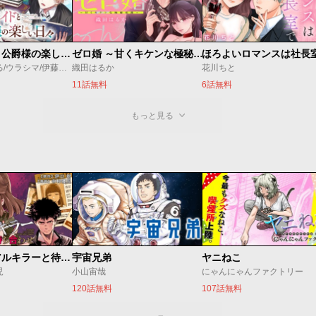
万能メイドと公爵様の楽しい日々
ゼロ婚 ～甘くキケンな極秘任務～
ほろよいロマンスは社長
佐倉涼/内田ぱる/ウラシマ/伊藤テリヤキ
織田はるか
花川ちと
11話無料
6話無料
もっと見る
今夜もシリアルキラーと待ち合わせ
宇宙兄弟
ヤニねこ
児
小山宙哉
にゃんにゃんファクトリー
120話無料
107話無料