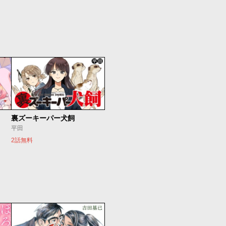
裏ズーキーパー犬飼
平田
2話無料