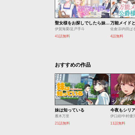
聖女様をお探しでしたら妹で間違いありません。さあどうぞお連れください、今すぐ。
伊賀海栗/足戸手斗
41話無料
4話無料
おすすめの作品
妹は知っている
雁木万里
伊口紺/中村優
21話無料
11話無料