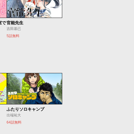
室で
官能先生
吉田基已
5話無料
ふたりソロキャンプ
出端祐大
64話無料