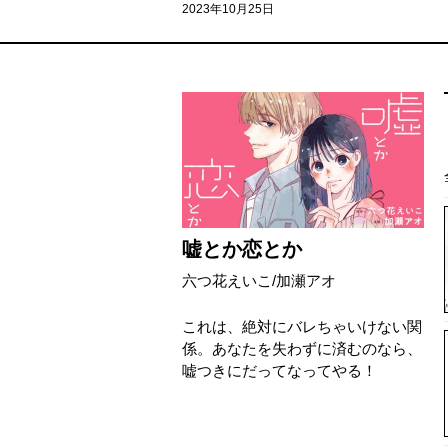
2023年10月25日
嘘とか恋とか
六つ花えいこ
/
加瀬アオ
これは、絶対にバレちゃいけない関
係。あなたを失わずに済むのなら、
嘘つきにだってなってやる！