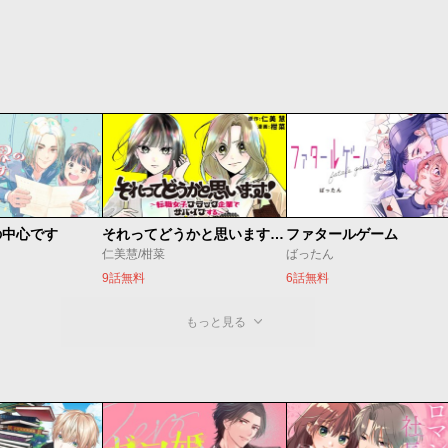
の中心です
それってどうかと思います！～転職女子、ブラック企業でサバイブする。～
ファタールゲーム
仁美慧/柑菜
ばったん
9話無料
6話無料
もっと見る