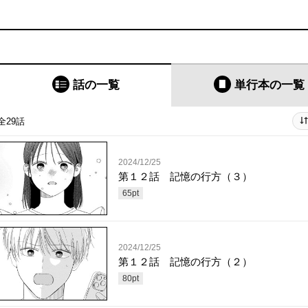
話の一覧
単行本
の一覧
全29話
2024/12/25
第１２話 記憶の行方（３）
65
pt
2024/12/25
第１２話 記憶の行方（２）
80
pt