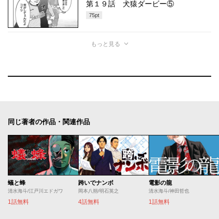
第１９話 犬猿ダービー⑤
75
pt
もっと見る
同じ著者の作品・関連作品
蟻と蜂
跨いでナンボ
電影の龍
清水海斗/江戸川エドガワ
岡本八朔/明石英之
清水海斗/神田哲也
1話無料
4話無料
1話無料