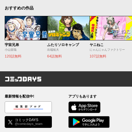
おすすめの作品
宇宙兄弟
ふたりソロキャンプ
ヤニねこ
小山宙哉
出端祐大
にゃんにゃんファクトリー
120話無料
64話無料
107話無料
コミックDAYS
最新情報を配信中!
アプリもあります
編集部ブログ
コミックDAYS
@comicdays_team