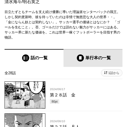
清水海斗
/
明石英之
目立たずともチームを支え続け優勝に導いた理論派センターバックの我王。
しかし契約更新時、彼を待っていたのは非情で無慈悲な大人の世界・・。
「金にならん奴とは契約しない」。サッカー選手の価値とはなにか？ 「ゴ
ールを生むこと」。否、ゴールだけでは語れない魅力がサッカーにはある。
サッカー界に新たな価値を。これは世界一稼ぐフットボーラーを目指す男の
物語。
話の一覧
単行本
の一覧
全28話
1話から
2024/06/17
第２８話 金
80
pt
2024/06/10
第２７話 凡人