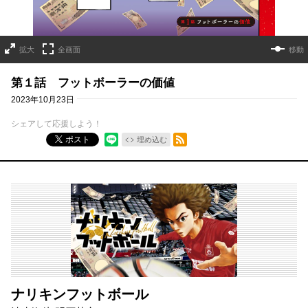
拡大
全画面
移動
第１話 フットボーラーの価値
2023年10月23日
シェアして応援しよう！
RSSフィード
ポスト
埋め込む
ナリキンフットボール