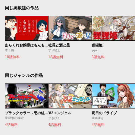
同じ掲載誌の作品
あらくれお嬢様はもんもんしている
社長と酒と星
猩猩姫
木下由一
ずり騎士
ippatu
10話無料
18話無料
3話無料
同じジャンルの作品
ブラックカラー～悪の組織をマネジメント～
'82エンジェル
明日のドライブ
原理/福田泰宏
せきはん
岡本健志
4話無料
4話無料
4話無料