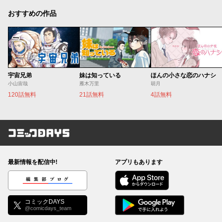
おすすめの作品
宇宙兄弟
妹は知っている
ほんの小さな恋のハナシ
小山宙哉
雁木万里
胡月
120話無料
21話無料
4話無料
コミックDAYS
最新情報を配信中!
アプリもあります
編集部ブログ
コミックDAYS
@comicdays_team