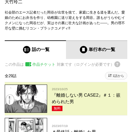
大竹玲二
社会部のエース記者だった岡谷が出世を捨て、家庭に生きる道を選んだ。愛
娘のためにお弁当を作り、幼稚園に送り迎えをする岡谷。誰もがうらやむイ
クメンになった岡谷だが、実はその裏に壮大な計画があった――。男の理不
尽な壁に挑むリコン・ブラックコメディ!!
話の一覧
単行本
の一覧
この作品は
作品チケット
対象です（ログインが必要です）
全29話
1話から
2023/10/25
『離婚しない男 CASE2』＃１：嵌
められた男
無料
2023/07/19
＃最終話：離婚した男