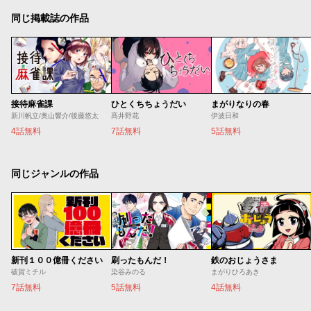
同じ掲載誌の作品
接待麻雀課
ひとくちちょうだい
まがりなりの春
新川帆立/奥山響介/後藤悠太
髙井野花
伊波日和
4話無料
7話無料
5話無料
同じジャンルの作品
新刊１００億冊ください
刷ったもんだ！
鉄のおじょうさま
破賀ミチル
染谷みのる
まがりひろあき
7話無料
5話無料
4話無料