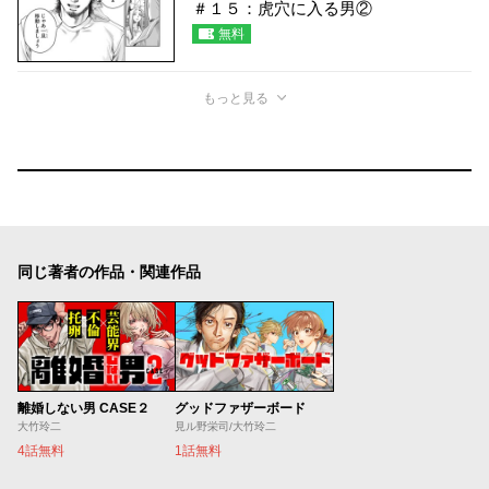
＃１５：虎穴に入る男②
無料
もっと見る
同じ著者の作品・関連作品
離婚しない男 CASE２
グッドファザーボード
大竹玲二
見ル野栄司/大竹玲二
4話無料
1話無料