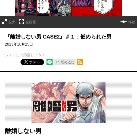
拡大
全画面
移動
『離婚しない男 CASE2』＃１：嵌められた男
2023年10月25日
シェアして応援しよう！
RSSフィード
ポスト
埋め込む
離婚しない男