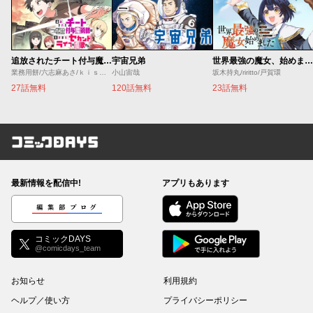
追放されたチート付与魔術師は気ままなセカンドライフを謳歌する。 ～俺は武器だけじゃなく、あらゆるものに『強化ポイント』を付与できるし、俺の意思でいつでも効果を解除できるけど、残った人たち大丈夫？～
宇宙兄弟
世界最強の魔女、始めました ～私だけ『攻略サイト』を見れる世界で自由に生きます～
業務用餅/六志麻あさ/ｋｉｓｕｉ
小山宙哉
坂木持丸/riritto/戸賀環
27話無料
120話無料
23話無料
コミックDAYS
最新情報を配信中!
アプリもあります
編集部ブログ
コミックDAYS
@comicdays_team
お知らせ
利用規約
ヘルプ／使い方
プライバシーポリシー