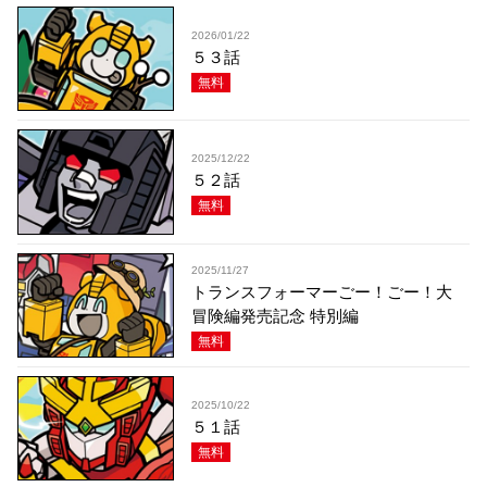
2026/01/22
５３話
無料
2025/12/22
５２話
無料
2025/11/27
トランスフォーマーごー！ごー！大
冒険編発売記念 特別編
無料
2025/10/22
５１話
無料