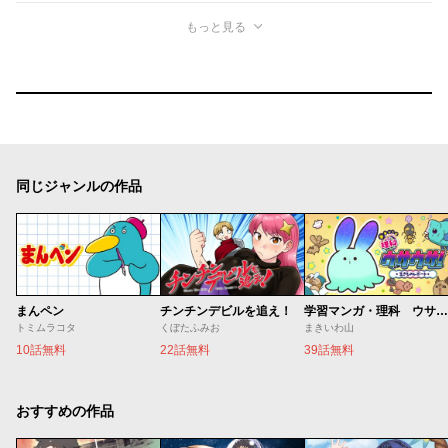
もっと見る
同じジャンルの作品
まんペン
チンチンデビルを追え！
学習マンガ・理科 ウサウサ！
トミムラコタ
くぼたふみお
まきいわ山
10話無料
22話無料
39話無料
おすすめの作品