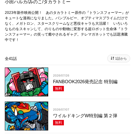
小田ハルカ
/
みのこ
/
タカラトミー
2023年新作映画公開！ あのタカラトミー原作の『トランスフォーマー』が
キュートな漫画になりました。バンブルビー、オプティマスプライムだけで
なく、メガトロン、スタースクリームなど悪役キャラも大活躍！ いろいろ
なものをスキャンして、のりものや動物に変形する超ロボット生命体『トラ
ンスフォーマー』の笑って癒やされるギャグ。テレマガネットでも話題沸騰
中です！
全41話
1話から
2026/07/26
FANBOOK2026発売記念 特別編
無料
2026/07/07
ワイルドキングW特別編 第２弾
無料