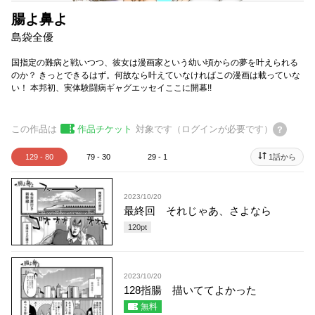
腸よ鼻よ
島袋全優
国指定の難病と戦いつつ、彼女は漫画家という幼い頃からの夢を叶えられる
のか？ きっとできるはず。何故なら叶えていなければこの漫画は載っていな
い！ 本邦初、実体験闘病ギャグエッセイここに開幕!!
この作品は
作品チケット
対象です（ログインが必要です）
129 - 80
79 - 30
29 - 1
1話から
2023/10/20
最終回 それじゃあ、さよなら
120
pt
2023/10/20
128指腸 描いててよかった
無料