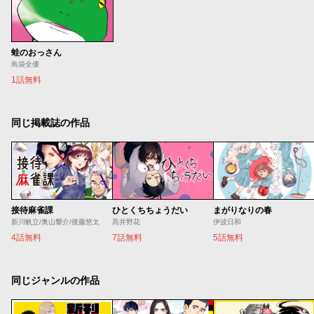
蛙のおっさん
島袋全優
1話無料
同じ掲載誌の作品
接待麻雀課
ひとくちちょうだい
まがりなりの春
新川帆立/奥山響介/後藤悠太
髙井野花
伊波日和
4話無料
7話無料
5話無料
同じジャンルの作品