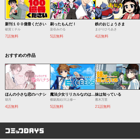
新刊１００億冊ください
刷ったもんだ！
鉄のおじょうさま
破賀ミチル
染谷みのる
まがりひろあき
7話無料
5話無料
4話無料
おすすめの作品
ほんの小さな恋のハナシ
魔法少女リリカルなのは EXCEEDS
妹は知っている
胡月
都築真紀/川上修一
雁木万里
4話無料
5話無料
21話無料
コミックDAYS