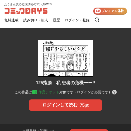
たくさん読める講談社のマンガWEB
コミックDAYS
¥0
プレミアム体験
無料連載
読み切り・新人
履歴
ログイン・登録
検
索
125指腸 私 患者の危機ーー!!
この作品は
作品チケット
対象です（ログインが必要です）
ログインして読む
75pt
会員登録（初回）で