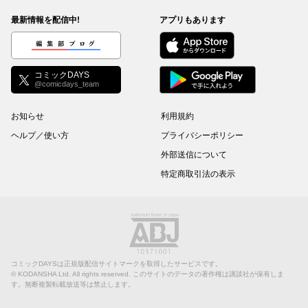
最新情報を配信中!
アプリもあります
編集部ブログ
コミックDAYS
@comicdays_team
お知らせ
利用規約
ヘルプ／使い方
プライバシーポリシー
外部送信について
特定商取引法の表示
コミックDAYSは正規版配信サイトマークを取得したサービスです。
©
KODANSHA Ltd.
All rights reserved. このサイトのデータの著作権は講談社が保有しま
す。無断複製転載放送等は禁止します。